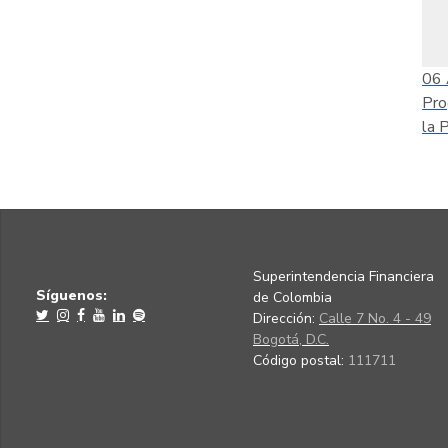
06
Pro
la 
Superintendencia Financiera
Síguenos:
de Colombia
Dirección:
Calle 7 No. 4 - 49
Bogotá, D.C.
Código postal:
111711