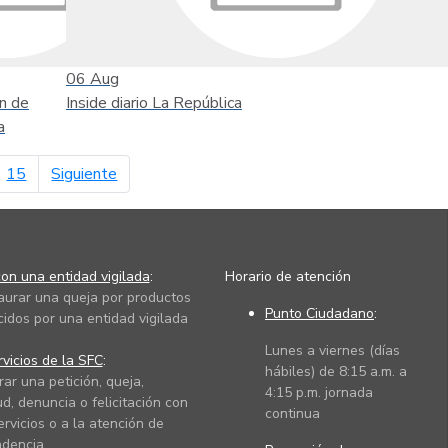
06
Aug
n de
Inside diario La República
a
página siguiente
15
Siguiente
on una entidad vigilada
:
Horario de atención
taurar una queja por productos
Punto Ciudadano
:
cidos por una entidad vigilada
Lunes a viernes (días
vicios de la SFC
:
hábiles) de 8:15 a.m. a
rar una petición, queja,
4:15 p.m. jornada
ud, denuncia o felicitación con
continua
ervicios o a la atención de
dencia.