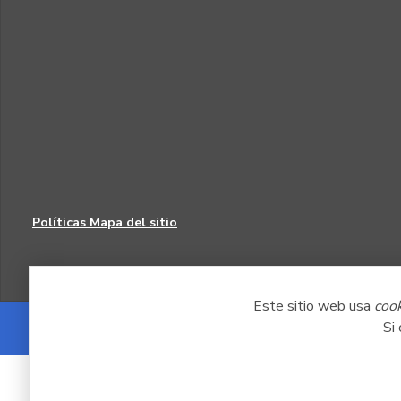
Políticas
Mapa del sitio
Este sitio web usa
coo
Si