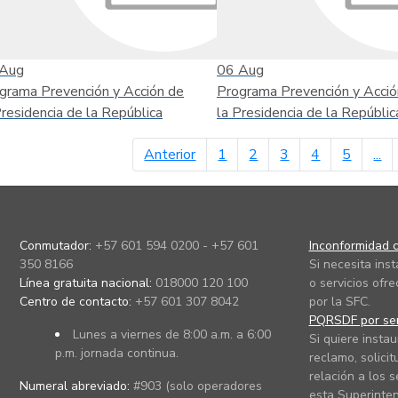
Aug
06
Aug
grama Prevención y Acción de
Programa Prevención y Acció
Presidencia de la República
la Presidencia de la Repúblic
página anterior
Anterior
1
2
3
4
5
...
Conmutador:
+57 601 594 0200 - +57 601
Inconformidad c
350 8166
Si necesita ins
Línea gratuita nacional:
018000 120 100
o servicios ofre
Centro de contacto:
+57 601 307 8042
por la SFC.
PQRSDF por ser
Lunes a viernes de 8:00 a.m. a 6:00
Si quiere instau
p.m. jornada continua.
reclamo, solicit
relación a los s
Numeral abreviado:
#903 (solo operadores
esta Superinten