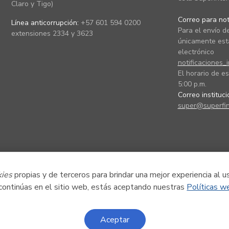
Claro y Tigo)
Correo para noti
Línea anticorrupción:
+57 601 594 0200
Para el envío de
extensiones 2334 y 3623
únicamente está
electrónico
notificaciones_
El horario de es
5:00 p.m.
Correo instituc
super@superfin
kies
propias y de terceros para brindar una mejor experiencia al u
 continúas en el sitio web, estás aceptando nuestras
Políticas w
Aceptar