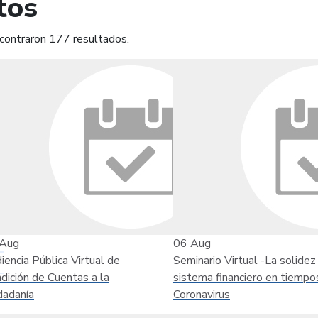
tos
contraron 177 resultados.
mprimir
Leer contenido
Aug
06
Aug
iencia Pública Virtual de
Seminario Virtual -La solidez
dición de Cuentas a la
sistema financiero en tiempo
dadanía
Coronavirus