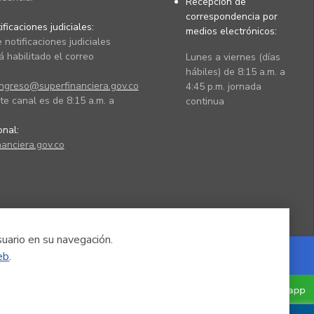
Recepción de
correspondencia por
ficaciones judiciales:
medios electrónicos:
 notificaciones judiciales
 habilitado el correo
Lunes a viernes (días
hábiles) de 8:15 a.m. a
ingreso@superfinanciera.gov.co
4:45 p.m. jornada
te canal es de 8:15 a.m. a
continua
ional:
anciera.gov.co
suario en su navegación.
eb
.
Powered by Nexura