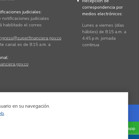
Recepción de
correspondencia por
ficaciones judiciales:
medios electrónicos:
 notificaciones judiciales
 habilitado el correo
Lunes a viernes (días
hábiles) de 8:15 a.m. a
ingreso@superfinanciera.gov.co
4:45 p.m. jornada
te canal es de 8:15 a.m. a
continua
ional:
anciera.gov.co
suario en su navegación.
eb
.
Powered by Nexura