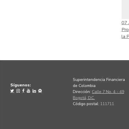
07
Pro
la 
Superintendencia Financiera
Síguenos:
de Colombia
Dirección:
Calle 7 No. 4 - 49
Bogotá, D.C.
Código postal:
111711