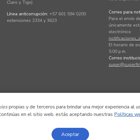
Claro y Tigo)
Correo para noti
Línea anticorrupción:
+57 601 594 0200
Para el envío de
extensiones 2334 y 3623
únicamente está
electrónico
notificaciones_
El horario de es
5:00 p.m.
Correo instituc
super@superfin
kies
propias y de terceros para brindar una mejor experiencia al u
 continúas en el sitio web, estás aceptando nuestras
Políticas w
Aceptar