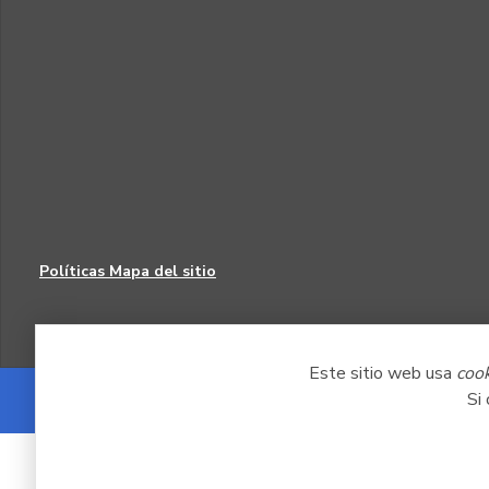
Políticas
Mapa del sitio
Este sitio web usa
coo
Si