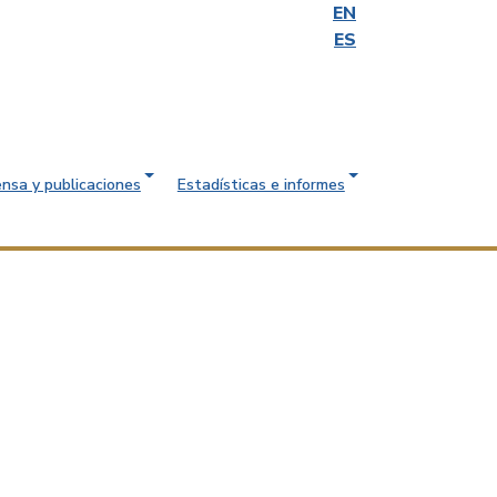
EN
ES
ensa y publicaciones
Estadísticas e informes