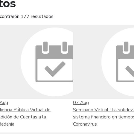
tos
contraron 177 resultados.
mprimir
Leer contenido
Aug
07
Aug
iencia Pública Virtual de
Seminario Virtual -La solidez
dición de Cuentas a la
sistema financiero en tiempo
dadanía
Coronavirus