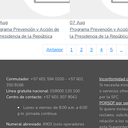
Aug
07
Aug
grama Prevención y Acción de
Programa Prevención y Acció
Presidencia de la República
la Presidencia de la Repúblic
página anterior
Anterior
1
2
3
4
5
...
Conmutador:
+57 601 594 0200 - +57 601
Inconformidad c
350 8166
Si necesita ins
Línea gratuita nacional:
018000 120 100
o servicios ofre
Centro de contacto:
+57 601 307 8042
por la SFC.
PQRSDF por ser
Lunes a viernes de 8:00 a.m. a 6:00
Si quiere instau
p.m. jornada continua.
reclamo, solicit
relación a los s
Numeral abreviado:
#903 (solo operadores
esta Superinten