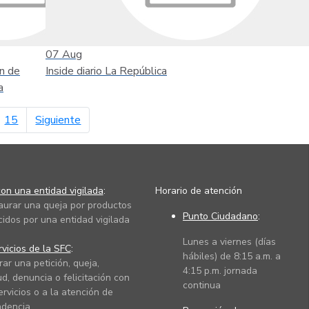
07
Aug
n de
Inside diario La República
a
página siguiente
15
Siguiente
on una entidad vigilada
:
Horario de atención
taurar una queja por productos
Punto Ciudadano
:
cidos por una entidad vigilada
Lunes a viernes (días
vicios de la SFC
:
hábiles) de 8:15 a.m. a
rar una petición, queja,
4:15 p.m. jornada
ud, denuncia o felicitación con
continua
ervicios o a la atención de
dencia.