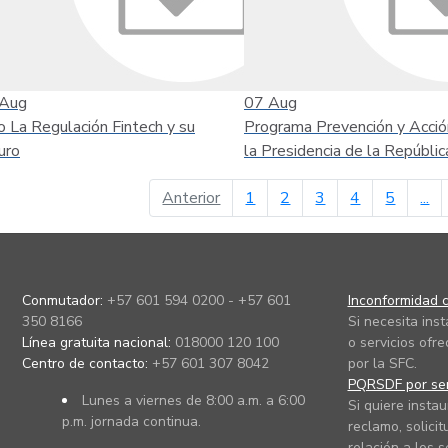
Aug
07
Aug
o La Regulación Fintech y su
Programa Prevención y Acció
uro
la Presidencia de la Repúblic
página anterior
Anterior
1
2
3
4
5
...
Conmutador:
+57 601 594 0200 - +57 601
Inconformidad c
350 8166
Si necesita ins
Línea gratuita nacional:
018000 120 100
o servicios ofre
Centro de contacto:
+57 601 307 8042
por la SFC.
PQRSDF por ser
Lunes a viernes de 8:00 a.m. a 6:00
Si quiere instau
p.m. jornada continua.
reclamo, solicit
relación a los s