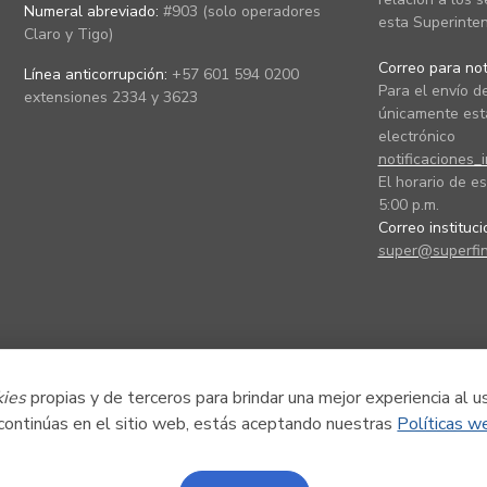
Numeral abreviado:
#903 (solo operadores
esta Superinten
Claro y Tigo)
Correo para noti
Línea anticorrupción:
+57 601 594 0200
Para el envío de
extensiones 2334 y 3623
únicamente está
electrónico
notificaciones_
El horario de es
5:00 p.m.
Correo instituc
super@superfin
kies
propias y de terceros para brindar una mejor experiencia al u
 continúas en el sitio web, estás aceptando nuestras
Políticas w