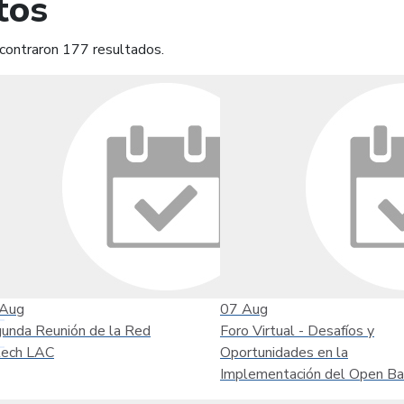
tos
contraron 177 resultados.
mprimir
Leer contenido
Aug
07
Aug
unda Reunión de la Red
Foro Virtual - Desafíos y
tech LAC
Oportunidades en la
Implementación del Open Ba