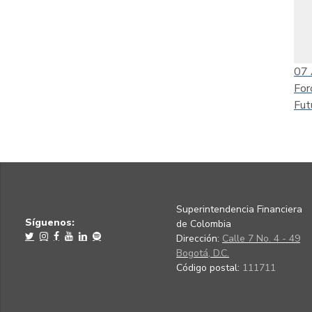
07
For
Fut
Superintendencia Financiera
Síguenos:
de Colombia
Dirección:
Calle 7 No. 4 - 49
Bogotá, D.C.
Código postal:
111711