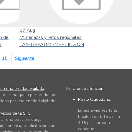
07
Aug
n de
"Amenazas y retos regionales
a
LA/FT/FPADM -MEETING ON
página siguiente
15
Siguiente
on una entidad vigilada
:
Horario de atención
taurar una queja por productos
Punto Ciudadano
:
cidos por una entidad vigilada
Lunes a viernes (días
vicios de la SFC
:
hábiles) de 8:15 a.m. a
rar una petición, queja,
4:15 p.m. jornada
ud, denuncia o felicitación con
continua
ervicios o a la atención de