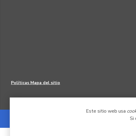
Políticas
Mapa del sitio
Este sitio web usa
coo
Si