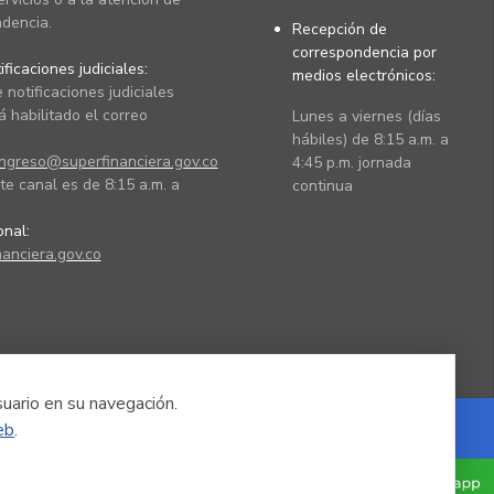
dencia.
Recepción de
correspondencia por
ficaciones judiciales:
medios electrónicos:
 notificaciones judiciales
 habilitado el correo
Lunes a viernes (días
hábiles) de 8:15 a.m. a
ingreso@superfinanciera.gov.co
4:45 p.m. jornada
te canal es de 8:15 a.m. a
continua
ional:
anciera.gov.co
suario en su navegación.
eb
.
Powered by Nexura