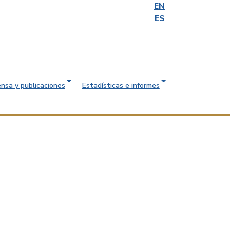
EN
ES
ensa y publicaciones
Estadísticas e informes