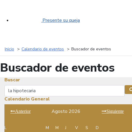
Presente su queja
Inicio
Calendario de eventos
Buscador de eventos
Buscador de eventos
Buscar
Buscar
Calendario General
Agosto 2026
Anterior
Siguiente
L
M
M
J
V
S
D