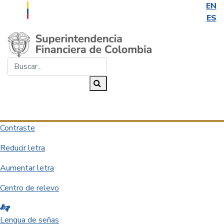
EN
ES
Saltar al contenido principal
Buscar...
Buscar
Desplegar navegación
Contraste
Reducir letra
Aumentar letra
Centro de relevo
Lengua de señas