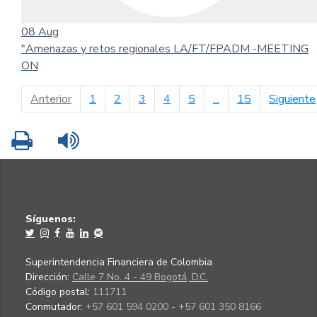
08
Aug
"Amenazas y retos regionales LA/FT/FPADM -MEETING
ON
página anterior
Anterior
1
2
3
4
5
...
15
Siguiente
Imprimir
Leer contenido
Síguenos:
Superintendencia Financiera de Colombia
Dirección:
Calle 7 No. 4 - 49 Bogotá, D.C.
Código postal:
111711
Conmutador:
+57 601 594 0200 - +57 601 350 8166