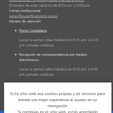
notificaciones_ingreso@superfinanciera.gov.co
El horario de este canal es de 8:15 a.m. a 5:00 p.m.
Correo institucional:
super@superfinanciera.gov.co
Horario de atención
Punto Ciudadano
:
Lunes a viernes (días hábiles) de 8:15 a.m. a 4:15
p.m. jornada continua
Recepción de correspondencia por medios
electrónicos:
Lunes a viernes (días hábiles) de 8:15 a.m. a 4:45
p.m. jornada continua
Políticas
Mapa del sitio
Este sitio web usa
cookies
propias y de terceros para
brindar una mejor experiencia al usuario en su
navegación.
Si continúas en el sitio web, estás aceptando