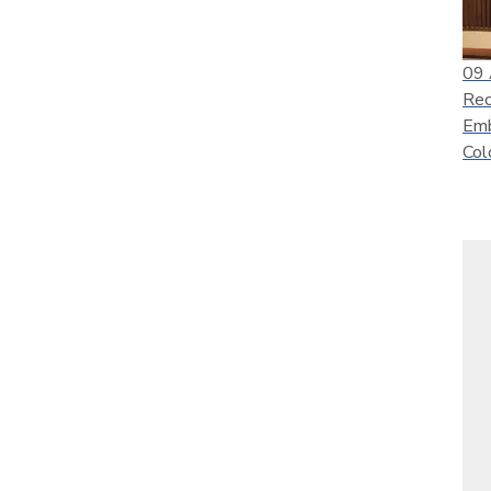
09
Rec
Emb
Col