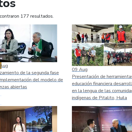
tos
contraron 177 resultados.
mprimir
Leer contenido
Aug
09
Aug
zamiento de la segunda fase
Presentación de herramienta
implementación del modelo de
educación financiera desarrol
anzas abiertas
en la lengua de las comunid
indígenas de Pitalito, Huila