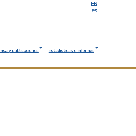
EN
ES
ensa y publicaciones
Estadísticas e informes