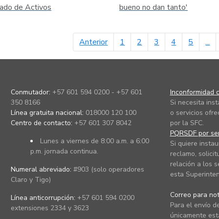
ado de Activos
bueno no dan tanto'
página anterior
Anterior
1
2
3
4
5
...
Conmutador:
+57 601 594 0200 - +57 601
Inconformidad c
350 8166
Si necesita ins
Línea gratuita nacional:
018000 120 100
o servicios ofre
Centro de contacto:
+57 601 307 8042
por la SFC.
PQRSDF por ser
Lunes a viernes de 8:00 a.m. a 6:00
Si quiere instau
p.m. jornada continua.
reclamo, solicit
relación a los s
Numeral abreviado:
#903 (solo operadores
esta Superinten
Claro y Tigo)
Correo para noti
Línea anticorrupción:
+57 601 594 0200
Para el envío de
extensiones 2334 y 3623
únicamente está