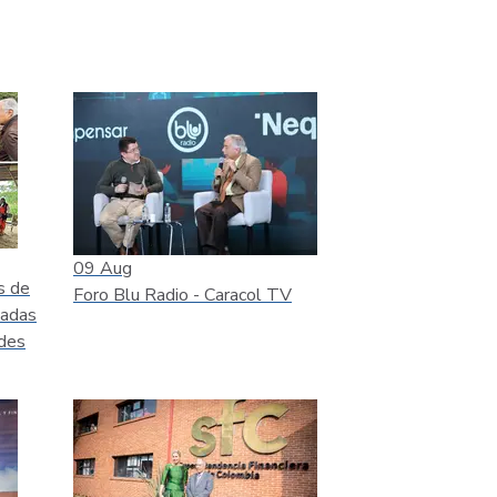
09
Aug
s de
Foro Blu Radio - Caracol TV
ladas
ades