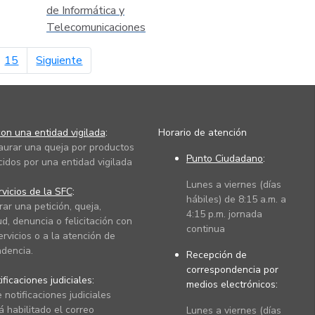
de Informática y
Telecomunicaciones
página siguiente
15
Siguiente
on una entidad vigilada
:
Horario de atención
taurar una queja por productos
Punto Ciudadano
:
cidos por una entidad vigilada
Lunes a viernes (días
vicios de la SFC
:
hábiles) de 8:15 a.m. a
rar una petición, queja,
4:15 p.m. jornada
ud, denuncia o felicitación con
continua
ervicios o a la atención de
dencia.
Recepción de
correspondencia por
ficaciones judiciales:
medios electrónicos:
 notificaciones judiciales
 habilitado el correo
Lunes a viernes (días