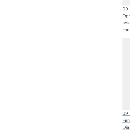
09
Opo
abi
con
09
Fir
Día