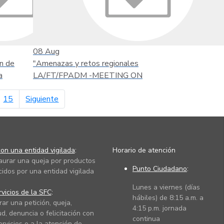
08
Aug
n de
"Amenazas y retos regionales
a
LA/FT/FPADM -MEETING ON
página siguiente
15
Siguiente
on una entidad vigilada
:
Horario de atención
taurar una queja por productos
Punto Ciudadano
:
cidos por una entidad vigilada
Lunes a viernes (días
vicios de la SFC
:
hábiles) de 8:15 a.m. a
rar una petición, queja,
4:15 p.m. jornada
ud, denuncia o felicitación con
continua
ervicios o a la atención de