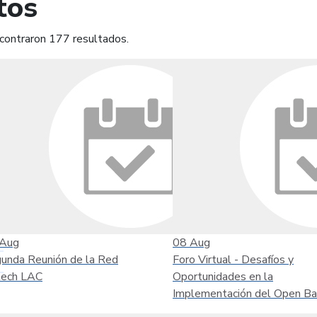
tos
contraron 177 resultados.
mprimir
Leer contenido
Aug
08
Aug
unda Reunión de la Red
Foro Virtual - Desafíos y
tech LAC
Oportunidades en la
Implementación del Open Ba