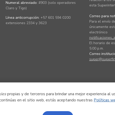
Numeral abreviado:
#903 (solo operadores
esta Superinten
Claro y Tigo)
Correo para noti
Línea anticorrupción:
+57 601 594 0200
Para el envío de
extensiones 2334 y 3623
únicamente está
electrónico
notificaciones_
El horario de es
5:00 p.m.
Correo instituc
super@superfin
kies
propias y de terceros para brindar una mejor experiencia al u
 continúas en el sitio web, estás aceptando nuestras
Políticas w