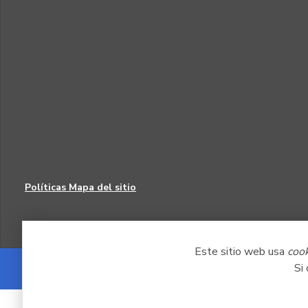
Políticas
Mapa del sitio
Este sitio web usa
coo
Si