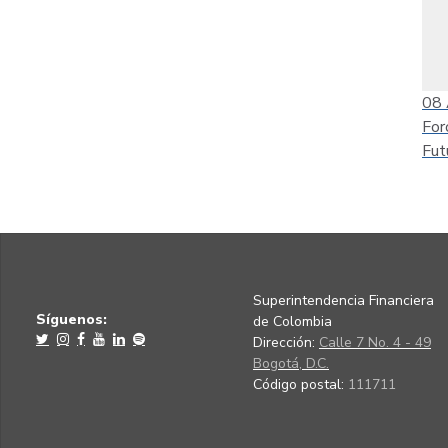
08
For
Fut
Superintendencia Financiera
Síguenos:
de Colombia
Dirección:
Calle 7 No. 4 - 49
Bogotá, D.C.
Código postal:
111711