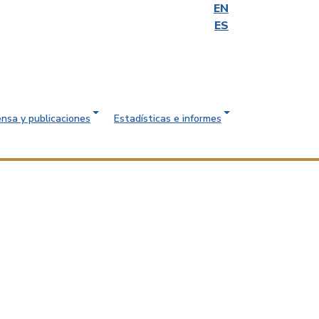
EN
ES
ensa y publicaciones
Estadísticas e informes