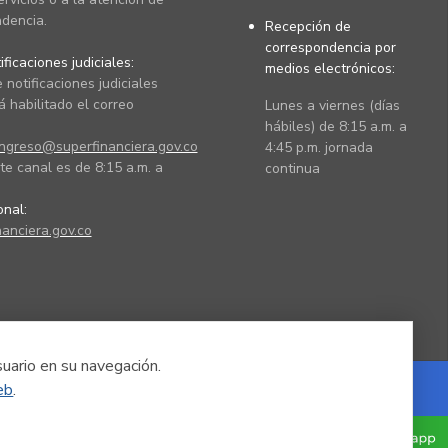
dencia.
Recepción de
correspondencia por
ficaciones judiciales:
medios electrónicos:
 notificaciones judiciales
 habilitado el correo
Lunes a viernes (días
hábiles) de 8:15 a.m. a
ingreso@superfinanciera.gov.co
4:45 p.m. jornada
te canal es de 8:15 a.m. a
continua
ional:
anciera.gov.co
suario en su navegación.
eb
.
Powered by Nexura