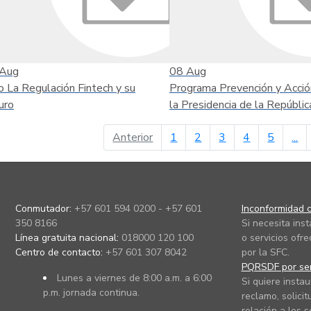
Aug
08
Aug
o La Regulación Fintech y su
Programa Prevención y Acció
uro
la Presidencia de la Repúblic
página anterior
Anterior
1
2
3
4
5
...
Conmutador:
+57 601 594 0200 - +57 601
Inconformidad c
350 8166
Si necesita ins
Línea gratuita nacional:
018000 120 100
o servicios ofre
Centro de contacto:
+57 601 307 8042
por la SFC.
PQRSDF por ser
Lunes a viernes de 8:00 a.m. a 6:00
Si quiere instau
p.m. jornada continua.
reclamo, solicit
relación a los s