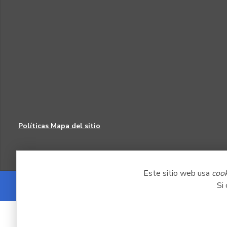
Políticas
Mapa del sitio
Este sitio web usa
coo
Si