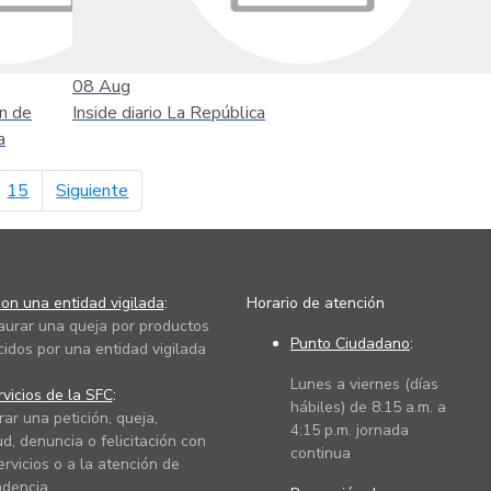
08
Aug
n de
Inside diario La República
a
página siguiente
15
Siguiente
on una entidad vigilada
:
Horario de atención
taurar una queja por productos
Punto Ciudadano
:
cidos por una entidad vigilada
Lunes a viernes (días
vicios de la SFC
:
hábiles) de 8:15 a.m. a
rar una petición, queja,
4:15 p.m. jornada
ud, denuncia o felicitación con
continua
ervicios o a la atención de
dencia.