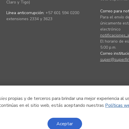
Claro y Tigo)
Correo para noti
Línea anticorrupción:
+57 601 594 0200
Para el envío de
extensiones 2334 y 3623
únicamente está
electrónico
notificaciones_
El horario de es
5:00 p.m.
Correo instituc
super@superfin
kies
propias y de terceros para brindar una mejor experiencia al u
 continúas en el sitio web, estás aceptando nuestras
Políticas w
Aceptar