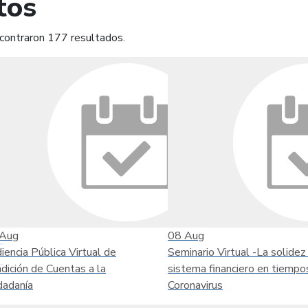
tos
contraron 177 resultados.
mprimir
Leer contenido
Aug
08
Aug
iencia Pública Virtual de
Seminario Virtual -La solidez
dición de Cuentas a la
sistema financiero en tiempo
dadanía
Coronavirus