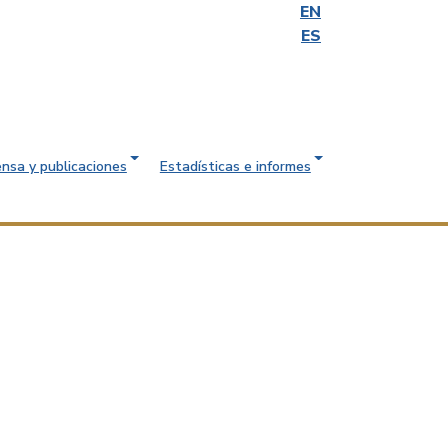
EN
ES
ensa y publicaciones
Estadísticas e informes