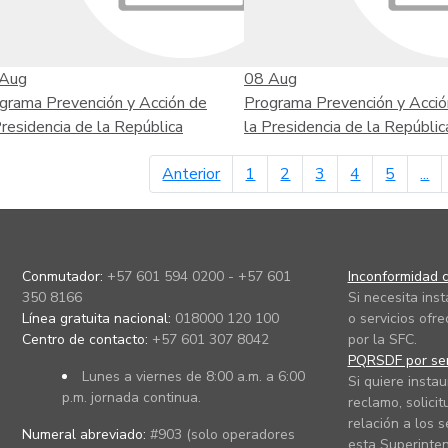
Aug
08
Aug
grama Prevención y Acción de
Programa Prevención y Acció
Presidencia de la República
la Presidencia de la Repúblic
página anterior
Anterior
1
2
3
4
5
...
Conmutador:
+57 601 594 0200 - +57 601
Inconformidad c
350 8166
Si necesita ins
Línea gratuita nacional:
018000 120 100
o servicios ofre
Centro de contacto:
+57 601 307 8042
por la SFC.
PQRSDF por ser
Lunes a viernes de 8:00 a.m. a 6:00
Si quiere instau
p.m. jornada continua.
reclamo, solicit
relación a los s
Numeral abreviado:
#903 (solo operadores
esta Superinten