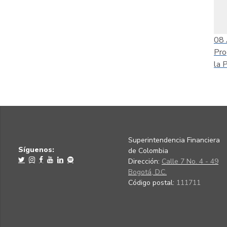
08
Pro
la 
Superintendencia Financiera
Síguenos:
de Colombia
Dirección:
Calle 7 No. 4 - 49
Bogotá, D.C.
Código postal:
111711