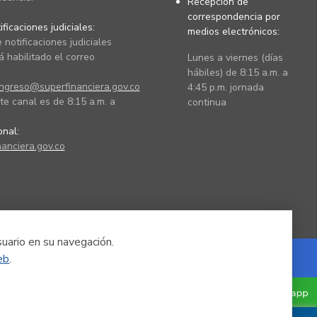
Recepción de
correspondencia por
ficaciones judiciales:
medios electrónicos:
 notificaciones judiciales
 habilitado el correo
Lunes a viernes (días
hábiles) de 8:15 a.m. a
ingreso@superfinanciera.gov.co
4:45 p.m. jornada
te canal es de 8:15 a.m. a
continua
ional:
anciera.gov.co
suario en su navegación.
eb
.
Powered by Nexura