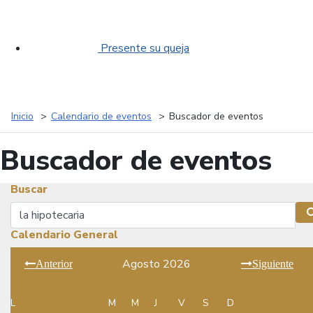
Presente su queja
Inicio
Calendario de eventos
Buscador de eventos
Buscador de eventos
Buscar
Buscar
Calendario General
Agosto 2026
Anterior
Siguiente
L
M
M
J
V
S
D