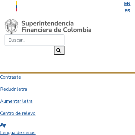
EN
ES
Saltar al contenido principal
Buscar...
Buscar
Desplegar navegación
Contraste
Reducir letra
Aumentar letra
Centro de relevo
Lengua de señas