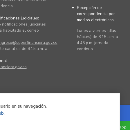
dencia.
Recepción de
correspondencia por
ficaciones judiciales:
medios electrónicos:
 notificaciones judiciales
 habilitado el correo
Lunes a viernes (días
hábiles) de 8:15 a.m. a
ingreso@superfinanciera.gov.co
4:45 p.m. jornada
te canal es de 8:15 a.m. a
continua
ional:
anciera.gov.co
suario en su navegación.
eb
.
Powered by Nexura