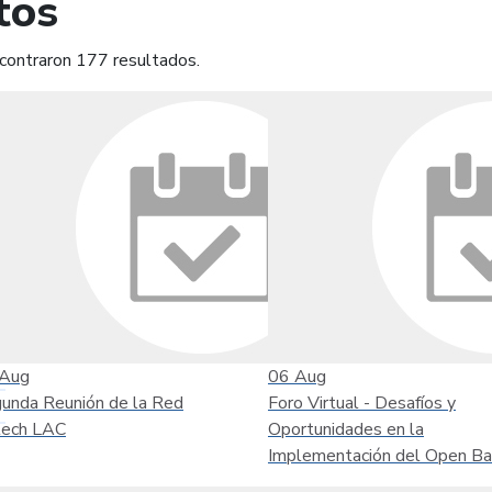
tos
contraron 177 resultados.
mprimir
Leer contenido
Aug
06
Aug
unda Reunión de la Red
Foro Virtual - Desafíos y
tech LAC
Oportunidades en la
Implementación del Open Ba