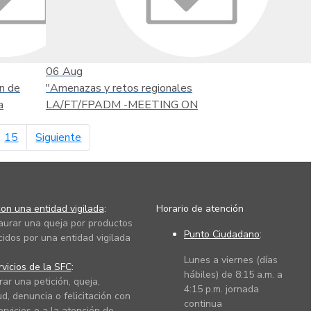
06
Aug
n de
"Amenazas y retos regionales
a
LA/FT/FPADM -MEETING ON
página siguiente
15
Siguiente
on una entidad vigilada
:
Horario de atención
taurar una queja por productos
Punto Ciudadano
:
cidos por una entidad vigilada
Lunes a viernes (días
vicios de la SFC
:
hábiles) de 8:15 a.m. a
rar una petición, queja,
4:15 p.m. jornada
ud, denuncia o felicitación con
continua
ervicios o a la atención de