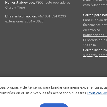
Numeral abreviado:
#903 (solo operadores
esta Superinten
Claro y Tigo)
Correo para noti
Línea anticorrupción:
+57 601 594 0200
Para el envío de
extensiones 2334 y 3623
únicamente está
electrónico
notificaciones_
El horario de es
5:00 p.m.
Correo instituc
super@superfin
kies
propias y de terceros para brindar una mejor experiencia al u
 continúas en el sitio web, estás aceptando nuestras
Políticas w