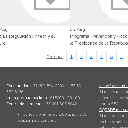
Aug
06
Aug
o La Regulación Fintech y su
Programa Prevención y Acció
uro
la Presidencia de la Repúblic
página anterior
Anterior
1
2
3
4
5
...
Conmutador:
+57 601 594 0200 - +57 601
Inconformidad c
350 8166
Si necesita ins
Línea gratuita nacional:
018000 120 100
o servicios ofre
Centro de contacto:
+57 601 307 8042
por la SFC.
PQRSDF por ser
Lunes a viernes de 8:00 a.m. a 6:00
Si quiere instau
p.m. jornada continua.
reclamo, solicit
relación a los s