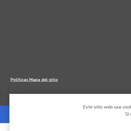
Políticas
Mapa del sitio
Este sitio web usa
coo
Si