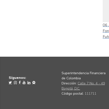
06
For
Fut
Superintendencia Financiera
Síguenos:
de Colombia
Dirección:
Calle 7 No. 4 - 49
Bogotá, D.C.
Código postal:
111711