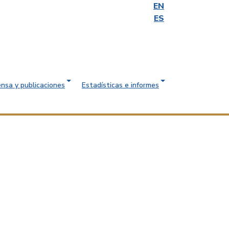
EN
ES
ensa y publicaciones
Estadísticas e informes