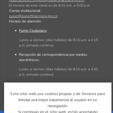
notificaciones_ingreso@superfinanciera.gov.co
El horario de este canal es de 8:15 a.m. a 5:00 p.m.
Correo institucional:
super@superfinanciera.gov.co
Horario de atención
Punto Ciudadano
:
Lunes a viernes (días hábiles) de 8:15 a.m. a 4:15
p.m. jornada continua
Recepción de correspondencia por medios
electrónicos:
Lunes a viernes (días hábiles) de 8:15 a.m. a 4:45
p.m. jornada continua
Políticas
Mapa del sitio
Este sitio web usa
cookies
propias y de terceros para
brindar una mejor experiencia al usuario en su
navegación.
Si continúas en el sitio web, estás aceptando