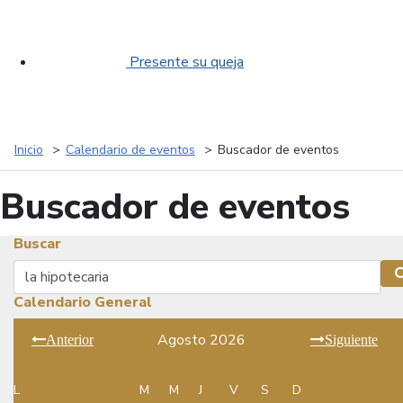
Presente su queja
Inicio
Calendario de eventos
Buscador de eventos
Buscador de eventos
Buscar
Buscar
Calendario General
Agosto 2026
Anterior
Siguiente
L
M
M
J
V
S
D