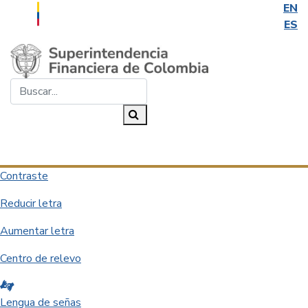
EN
ES
Saltar al contenido principal
Buscar...
Buscar
Desplegar navegación
Contraste
Reducir letra
Aumentar letra
Centro de relevo
Lengua de señas