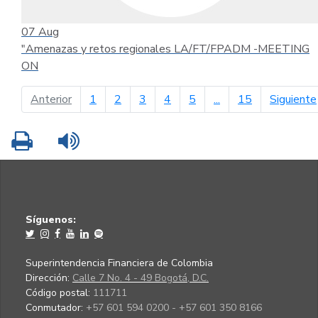
07
Aug
"Amenazas y retos regionales LA/FT/FPADM -MEETING
ON
página anterior
Anterior
1
2
3
4
5
...
15
Siguiente
Imprimir
Leer contenido
Síguenos:
Superintendencia Financiera de Colombia
Dirección:
Calle 7 No. 4 - 49 Bogotá, D.C.
Código postal:
111711
Conmutador:
+57 601 594 0200 - +57 601 350 8166