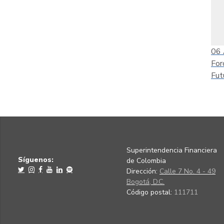
06
For
Fut
Superintendencia Financiera
Síguenos:
de Colombia
Dirección:
Calle 7 No. 4 - 49
Bogotá, D.C.
Código postal:
111711