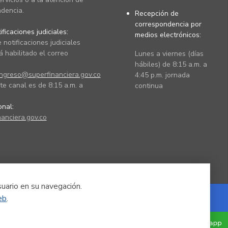
dencia.
Recepción de
correspondencia por
ficaciones judiciales:
medios electrónicos:
 notificaciones judiciales
 habilitado el correo
Lunes a viernes (días
hábiles) de 8:15 a.m. a
ingreso@superfinanciera.gov.co
4:45 p.m. jornada
te canal es de 8:15 a.m. a
continua
ional:
anciera.gov.co
suario en su navegación.
eb
.
Powered by Nexura