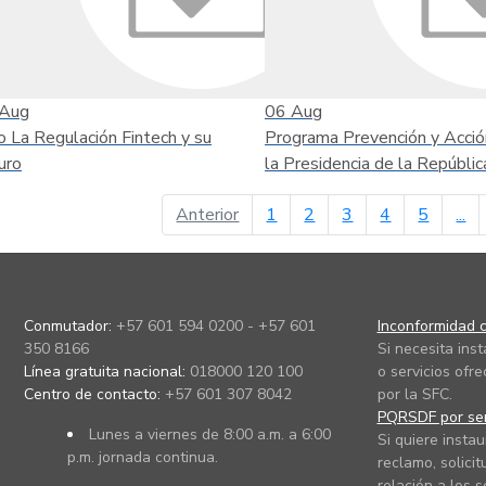
Aug
06
Aug
o La Regulación Fintech y su
Programa Prevención y Acció
uro
la Presidencia de la Repúblic
página anterior
Anterior
1
2
3
4
5
...
Conmutador:
+57 601 594 0200 - +57 601
Inconformidad c
350 8166
Si necesita ins
Línea gratuita nacional:
018000 120 100
o servicios ofre
Centro de contacto:
+57 601 307 8042
por la SFC.
PQRSDF por ser
Lunes a viernes de 8:00 a.m. a 6:00
Si quiere instau
p.m. jornada continua.
reclamo, solicit
relación a los s