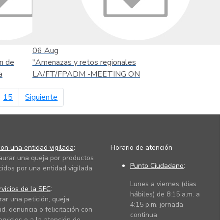
06
Aug
n de
"Amenazas y retos regionales
a
LA/FT/FPADM -MEETING ON
página siguiente
15
Siguiente
on una entidad vigilada
:
Horario de atención
taurar una queja por productos
Punto Ciudadano
:
cidos por una entidad vigilada
Lunes a viernes (días
vicios de la SFC
:
hábiles) de 8:15 a.m. a
rar una petición, queja,
4:15 p.m. jornada
ud, denuncia o felicitación con
continua
ervicios o a la atención de