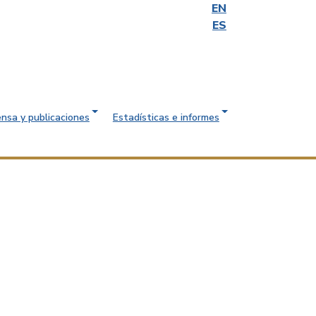
EN
ES
ensa y publicaciones
Estadísticas e informes