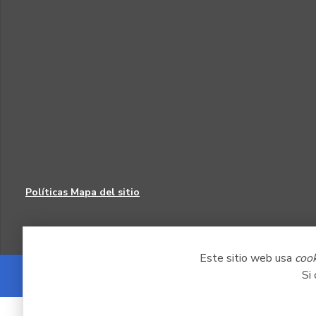
Políticas
Mapa del sitio
Este sitio web usa
coo
Si