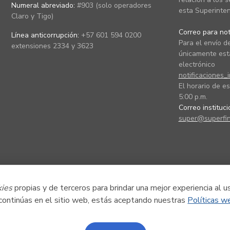
Numeral abreviado:
#903 (solo operadores
esta Superinten
Claro y Tigo)
Correo para noti
Línea anticorrupción:
+57 601 594 0200
Para el envío de
extensiones 2334 y 3623
únicamente está
electrónico
notificaciones_
El horario de es
5:00 p.m.
Correo instituc
super@superfin
kies
propias y de terceros para brindar una mejor experiencia al u
 continúas en el sitio web, estás aceptando nuestras
Políticas w