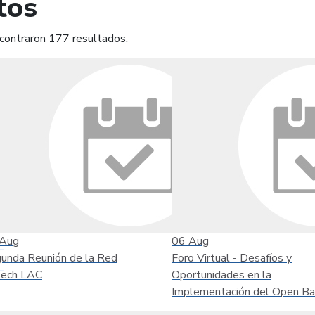
tos
contraron 177 resultados.
mprimir
Leer contenido
Aug
06
Aug
unda Reunión de la Red
Foro Virtual - Desafíos y
tech LAC
Oportunidades en la
Implementación del Open Ba