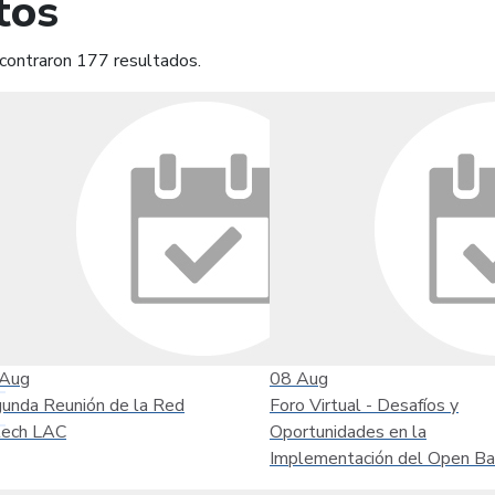
tos
contraron 177 resultados.
mprimir
Leer contenido
Aug
08
Aug
unda Reunión de la Red
Foro Virtual - Desafíos y
tech LAC
Oportunidades en la
Implementación del Open Ba