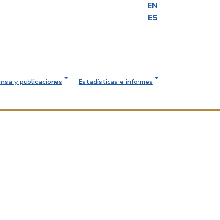
EN
ES
ensa y publicaciones
Estadísticas e informes