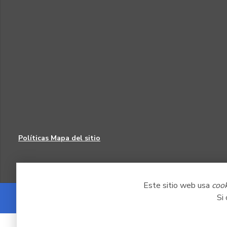
Políticas
Mapa del sitio
Este sitio web usa
coo
Si