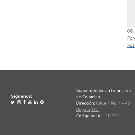
08
For
Fut
Superintendencia Financiera
Síguenos:
de Colombia
Dirección:
Calle 7 No. 4 - 49
Bogotá, D.C.
Código postal:
111711