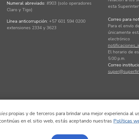
Numeral abreviado:
#903 (solo operadores
esta Superinten
Claro y Tigo)
Correo para noti
Línea anticorrupción:
+57 601 594 0200
Para el envío de
extensiones 2334 y 3623
únicamente está
electrónico
notificaciones_
El horario de es
5:00 p.m.
Correo instituc
super@superfin
kies
propias y de terceros para brindar una mejor experiencia al u
 continúas en el sitio web, estás aceptando nuestras
Políticas w