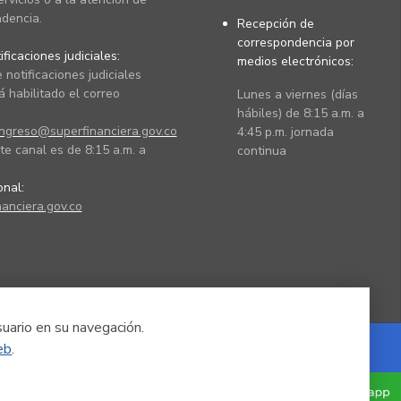
dencia.
Recepción de
correspondencia por
ficaciones judiciales:
medios electrónicos:
 notificaciones judiciales
 habilitado el correo
Lunes a viernes (días
hábiles) de 8:15 a.m. a
ingreso@superfinanciera.gov.co
4:45 p.m. jornada
te canal es de 8:15 a.m. a
continua
ional:
anciera.gov.co
suario en su navegación.
eb
.
Powered by Nexura