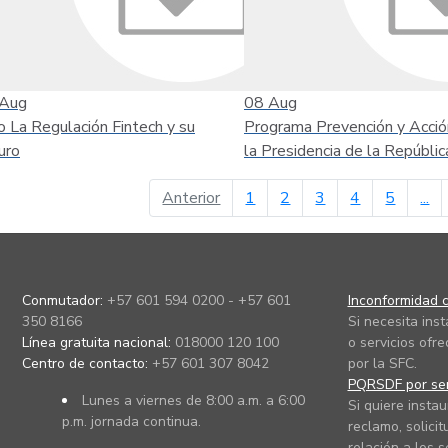
Aug
08
Aug
o La Regulación Fintech y su
Programa Prevención y Acció
uro
la Presidencia de la Repúblic
página anterior
Anterior
1
2
3
4
5
...
Conmutador:
+57 601 594 0200 - +57 601
Inconformidad c
350 8166
Si necesita ins
Línea gratuita nacional:
018000 120 100
o servicios ofre
Centro de contacto:
+57 601 307 8042
por la SFC.
PQRSDF por ser
Lunes a viernes de 8:00 a.m. a 6:00
Si quiere instau
p.m. jornada continua.
reclamo, solicit
relación a los s