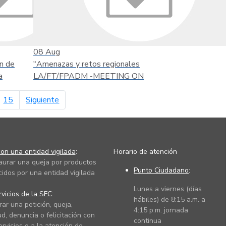
08
Aug
n de
"Amenazas y retos regionales
a
LA/FT/FPADM -MEETING ON
página siguiente
15
Siguiente
on una entidad vigilada
:
Horario de atención
taurar una queja por productos
Punto Ciudadano
:
cidos por una entidad vigilada
Lunes a viernes (días
vicios de la SFC
:
hábiles) de 8:15 a.m. a
rar una petición, queja,
4:15 p.m. jornada
ud, denuncia o felicitación con
continua
ervicios o a la atención de