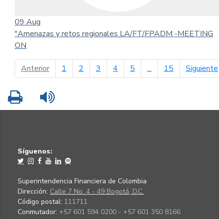
09
Aug
"Amenazas y retos regionales LA/FT/FPADM -MEETING
ON
página anterior
Anterior
1
2
3
4
5
...
15
Siguiente
Imprimir
Leer contenido
Síguenos:
Superintendencia Financiera de Colombia
Dirección:
Calle 7 No. 4 - 49 Bogotá, D.C.
Código postal:
111711
Conmutador:
+57 601 594 0200 - +57 601 350 8166