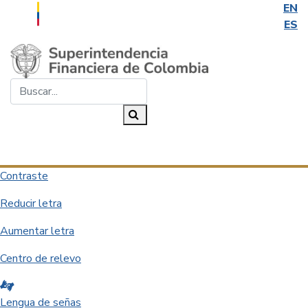
EN
ES
Saltar al contenido principal
Buscar...
Buscar
Desplegar navegación
Contraste
Reducir letra
Aumentar letra
Centro de relevo
Lengua de señas