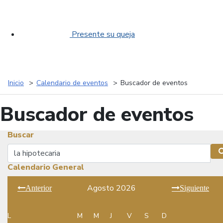
Presente su queja
Inicio
Calendario de eventos
Buscador de eventos
Buscador de eventos
Buscar
Buscar
Calendario General
Agosto 2026
Anterior
Siguiente
L
M
M
J
V
S
D