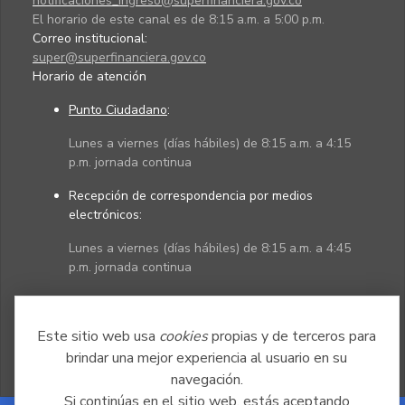
notificaciones_ingreso@superfinanciera.gov.co
El horario de este canal es de 8:15 a.m. a 5:00 p.m.
Correo institucional:
super@superfinanciera.gov.co
Horario de atención
Punto Ciudadano
:
Lunes a viernes (días hábiles) de 8:15 a.m. a 4:15
p.m. jornada continua
Recepción de correspondencia por medios
electrónicos:
Lunes a viernes (días hábiles) de 8:15 a.m. a 4:45
p.m. jornada continua
Políticas
Mapa del sitio
Este sitio web usa
cookies
propias y de terceros para
brindar una mejor experiencia al usuario en su
navegación.
Si continúas en el sitio web, estás aceptando