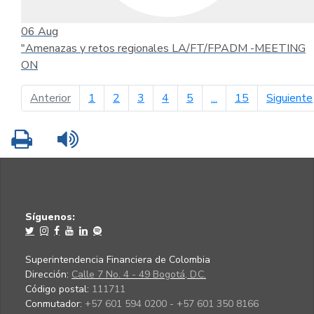
06
Aug
"Amenazas y retos regionales LA/FT/FPADM -MEETING
ON
página anterior
Anterior
1
2
3
4
5
...
15
Siguiente
Imprimir
Leer contenido
Síguenos:
Superintendencia Financiera de Colombia
Dirección:
Calle 7 No. 4 - 49 Bogotá, D.C.
Código postal:
111711
Conmutador:
+57 601 594 0200 - +57 601 350 8166