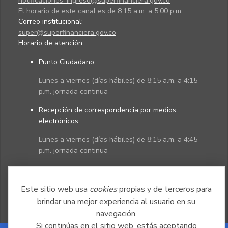
notificaciones_ingreso@superfinanciera.gov.co
El horario de este canal es de 8:15 a.m. a 5:00 p.m.
Correo institucional:
super@superfinanciera.gov.co
Horario de atención
Punto Ciudadano
:
Lunes a viernes (días hábiles) de 8:15 a.m. a 4:15
p.m. jornada continua
Recepción de correspondencia por medios
electrónicos:
Lunes a viernes (días hábiles) de 8:15 a.m. a 4:45
p.m. jornada continua
Políticas
Mapa del sitio
Este sitio web usa
cookies
propias y de terceros para
brindar una mejor experiencia al usuario en su
navegación.
Si continúas en el sitio web, estás aceptando