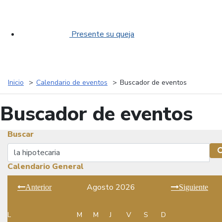
Presente su queja
Inicio
Calendario de eventos
Buscador de eventos
Buscador de eventos
Buscar
Buscar
Calendario General
Agosto 2026
Anterior
Siguiente
L
M
M
J
V
S
D