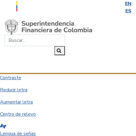
EN
ES
Saltar al contenido principal
Buscar...
Buscar
Desplegar navegación
Contraste
Reducir letra
Aumentar letra
Centro de relevo
Lengua de señas