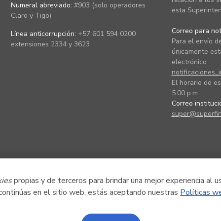
Numeral abreviado:
#903 (solo operadores
esta Superinten
Claro y Tigo)
Correo para noti
Línea anticorrupción:
+57 601 594 0200
Para el envío de
extensiones 2334 y 3623
únicamente está
electrónico
notificaciones_
El horario de es
5:00 p.m.
Correo instituc
super@superfin
kies
propias y de terceros para brindar una mejor experiencia al u
 continúas en el sitio web, estás aceptando nuestras
Políticas w