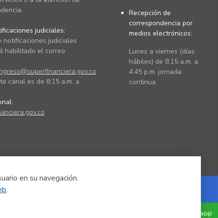
dencia.
Recepción de
correspondencia por
ficaciones judiciales:
medios electrónicos:
 notificaciones judiciales
 habilitado el correo
Lunes a viernes (días
hábiles) de 8:15 a.m. a
ingreso@superfinanciera.gov.co
4:45 p.m. jornada
te canal es de 8:15 a.m. a
continua
ional:
anciera.gov.co
suario en su navegación.
eb
.
Powered by Nexura