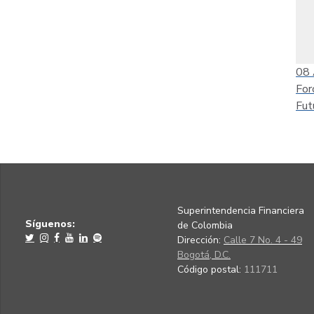
08
For
Fut
Superintendencia Financiera
Síguenos:
de Colombia
Dirección:
Calle 7 No. 4 - 49
Bogotá, D.C.
Código postal:
111711