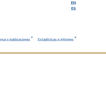
EN
ES
ensa y publicaciones
Estadísticas e informes