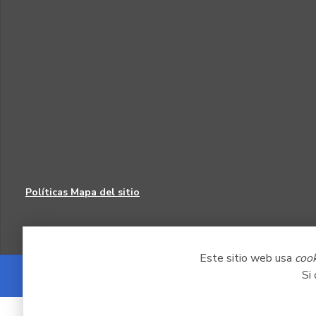
Políticas
Mapa del sitio
Este sitio web usa
coo
Si