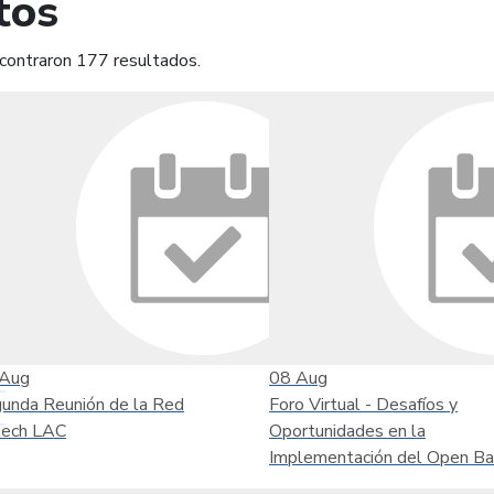
tos
contraron 177 resultados.
mprimir
Leer contenido
Aug
08
Aug
unda Reunión de la Red
Foro Virtual - Desafíos y
tech LAC
Oportunidades en la
Implementación del Open Ba