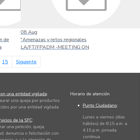
08
Aug
n de
"Amenazas y retos regionales
a
LA/FT/FPADM -MEETING ON
página siguiente
15
Siguiente
on una entidad vigilada
:
Horario de atención
taurar una queja por productos
Punto Ciudadano
:
cidos por una entidad vigilada
Lunes a viernes (días
vicios de la SFC
:
hábiles) de 8:15 a.m. a
rar una petición, queja,
4:15 p.m. jornada
ud, denuncia o felicitación con
continua
ervicios o a la atención de