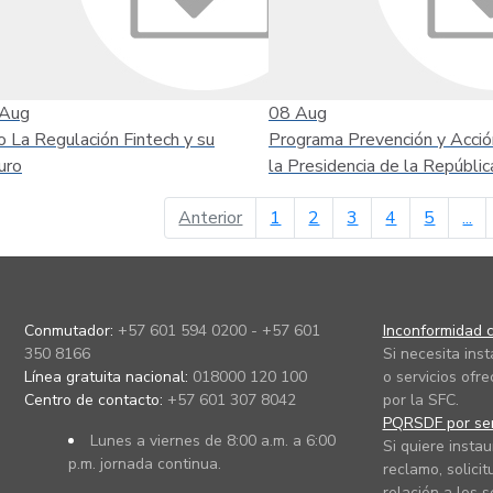
Aug
08
Aug
o La Regulación Fintech y su
Programa Prevención y Acció
uro
la Presidencia de la Repúblic
página anterior
Anterior
1
2
3
4
5
...
Conmutador:
+57 601 594 0200 - +57 601
Inconformidad c
350 8166
Si necesita ins
Línea gratuita nacional:
018000 120 100
o servicios ofre
Centro de contacto:
+57 601 307 8042
por la SFC.
PQRSDF por ser
Lunes a viernes de 8:00 a.m. a 6:00
Si quiere instau
p.m. jornada continua.
reclamo, solicit
relación a los s