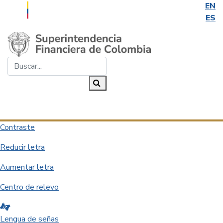
EN
ES
Saltar al contenido principal
Buscar...
Buscar
Desplegar navegación
Contraste
Reducir letra
Aumentar letra
Centro de relevo
Lengua de señas