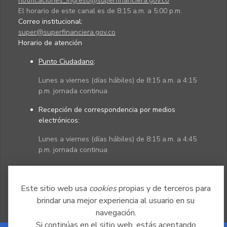
notificaciones_ingreso@superfinanciera.gov.co
El horario de este canal es de 8:15 a.m. a 5:00 p.m.
Correo institucional:
super@superfinanciera.gov.co
Horario de atención
Punto Ciudadano
:
Lunes a viernes (días hábiles) de 8:15 a.m. a 4:15
p.m. jornada continua
Recepción de correspondencia por medios
electrónicos:
Lunes a viernes (días hábiles) de 8:15 a.m. a 4:45
p.m. jornada continua
Políticas
Mapa del sitio
Este sitio web usa
cookies
propias y de terceros para
brindar una mejor experiencia al usuario en su
navegación.
Si continúas en el sitio web, estás aceptando