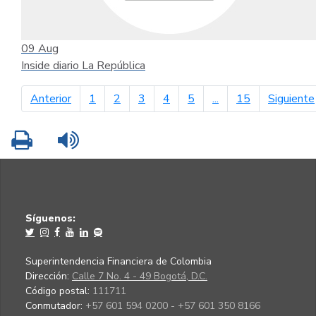
09
Aug
Inside diario La República
página anterior
Anterior
1
2
3
4
5
...
15
Siguiente
Imprimir
Leer contenido
Síguenos:
Superintendencia Financiera de Colombia
Dirección:
Calle 7 No. 4 - 49 Bogotá, D.C.
Código postal:
111711
Conmutador:
+57 601 594 0200 - +57 601 350 8166