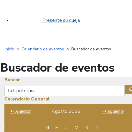
Presente su queja
Inicio
Calendario de eventos
Buscador de eventos
Buscador de eventos
Buscar
Buscar
Calendario General
Agosto 2026
Anterior
Siguiente
L
M
M
J
V
S
D