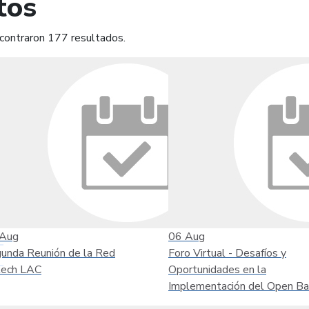
tos
contraron 177 resultados.
mprimir
Leer contenido
Aug
06
Aug
unda Reunión de la Red
Foro Virtual - Desafíos y
tech LAC
Oportunidades en la
Implementación del Open Ba