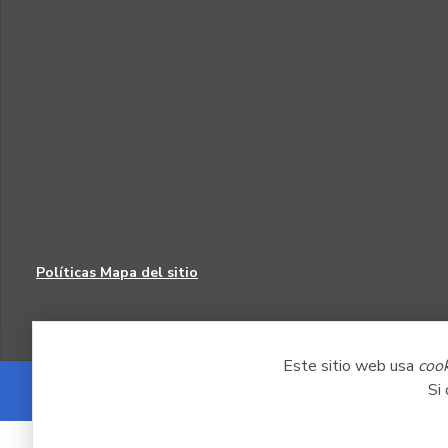
Políticas
Mapa del sitio
Este sitio web usa
coo
Si