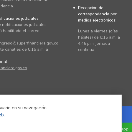
dencia.
Recepción de
correspondencia por
ficaciones judiciales:
medios electrónicos:
 notificaciones judiciales
 habilitado el correo
Lunes a viernes (días
hábiles) de 8:15 a.m. a
ingreso@superfinanciera.gov.co
4:45 p.m. jornada
te canal es de 8:15 a.m. a
continua
ional:
anciera.gov.co
suario en su navegación.
eb
.
Powered by Nexura