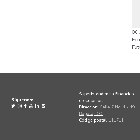
06
For
Fut
Superintendencia Financiera
Síguenos:
de Colombia
Dirección:
Calle 7 No. 4 - 49
Bogotá, D.C.
Código postal:
111711