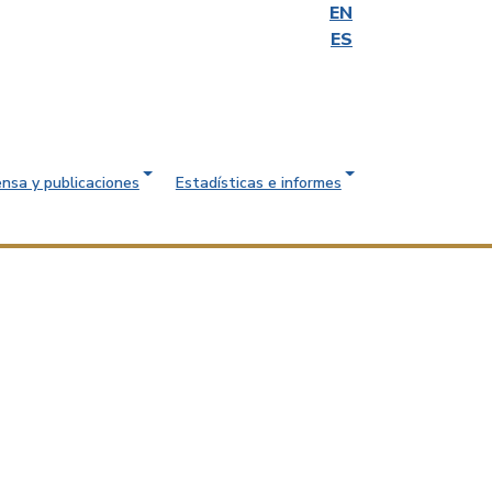
EN
ES
ensa y publicaciones
Estadísticas e informes