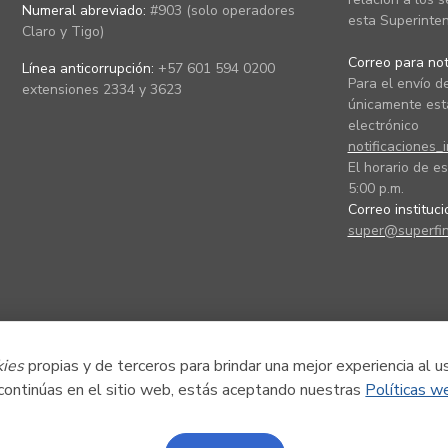
Numeral abreviado:
#903 (solo operadores
esta Superinten
Claro y Tigo)
Correo para noti
Línea anticorrupción:
+57 601 594 0200
Para el envío de
extensiones 2334 y 3623
únicamente está
electrónico
notificaciones_
El horario de es
5:00 p.m.
Correo instituc
super@superfin
kies
propias y de terceros para brindar una mejor experiencia al u
 continúas en el sitio web, estás aceptando nuestras
Políticas w