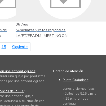
06
Aug
n de
"Amenazas y retos regionales
a
LA/FT/FPADM -MEETING ON
página siguiente
15
Siguiente
on una entidad vigilada
:
Horario de atención
taurar una queja por productos
Punto Ciudadano
:
cidos por una entidad vigilada
Lunes a viernes (días
vicios de la SFC
:
hábiles) de 8:15 a.m. a
rar una petición, queja,
4:15 p.m. jornada
ud, denuncia o felicitación con
continua
ervicios o a la atención de