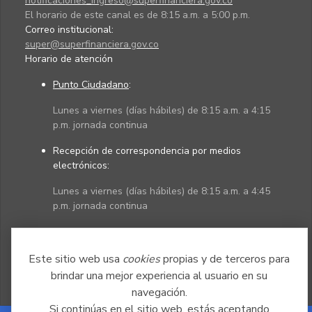
notificaciones_ingreso@superfinanciera.gov.co
El horario de este canal es de 8:15 a.m. a 5:00 p.m.
Correo institucional:
super@superfinanciera.gov.co
Horario de atención
Punto Ciudadano
:
Lunes a viernes (días hábiles) de 8:15 a.m. a 4:15
p.m. jornada continua
Recepción de correspondencia por medios
electrónicos:
Lunes a viernes (días hábiles) de 8:15 a.m. a 4:45
p.m. jornada continua
Políticas
Mapa del sitio
Este sitio web usa
cookies
propias y de terceros para
brindar una mejor experiencia al usuario en su
navegación.
Si continúas en el sitio web, estás aceptando