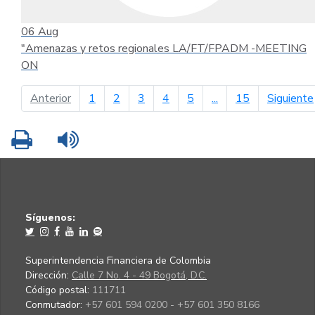
06
Aug
"Amenazas y retos regionales LA/FT/FPADM -MEETING
ON
página anterior
Anterior
1
2
3
4
5
...
15
Siguiente
Imprimir
Leer contenido
Síguenos:
Superintendencia Financiera de Colombia
Dirección:
Calle 7 No. 4 - 49 Bogotá, D.C.
Código postal:
111711
Conmutador:
+57 601 594 0200 - +57 601 350 8166