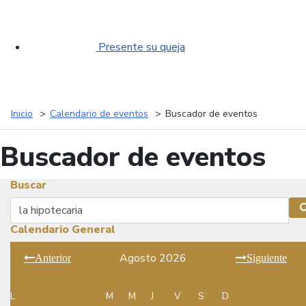
Presente su queja
Inicio
Calendario de eventos
Buscador de eventos
Buscador de eventos
Buscar
Buscar
Calendario General
Agosto 2026
Anterior
Siguiente
L
M
M
J
V
S
D