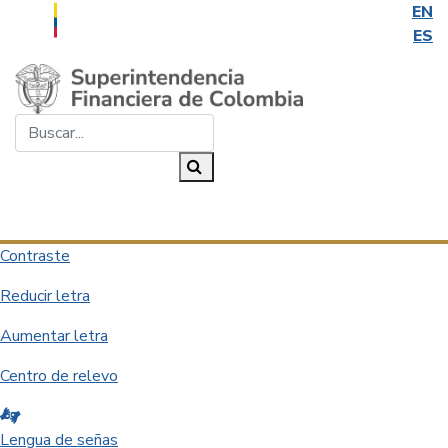
EN
ES
Saltar al contenido principal
Buscar...
Buscar
Desplegar navegación
Contraste
Reducir letra
Aumentar letra
Centro de relevo
Lengua de señas