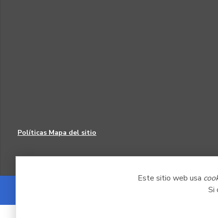
Políticas
Mapa del sitio
Este sitio web usa
coo
Si