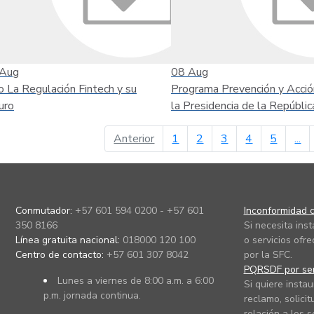
Aug
08
Aug
o La Regulación Fintech y su
Programa Prevención y Acció
uro
la Presidencia de la Repúblic
página anterior
Anterior
1
2
3
4
5
...
Conmutador:
+57 601 594 0200 - +57 601
Inconformidad c
350 8166
Si necesita ins
Línea gratuita nacional:
018000 120 100
o servicios ofre
Centro de contacto:
+57 601 307 8042
por la SFC.
PQRSDF por ser
Lunes a viernes de 8:00 a.m. a 6:00
Si quiere instau
p.m. jornada continua.
reclamo, solicit
relación a los s