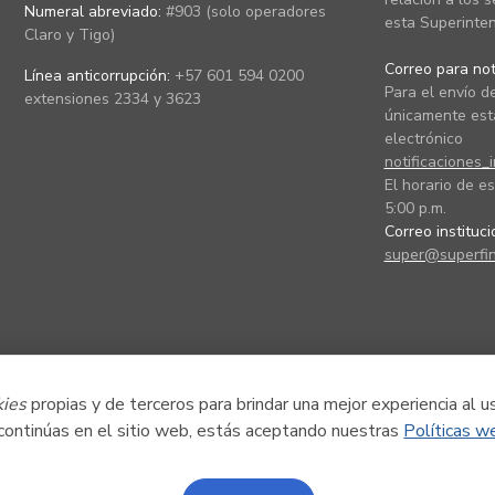
Numeral abreviado:
#903 (solo operadores
esta Superinten
Claro y Tigo)
Correo para noti
Línea anticorrupción:
+57 601 594 0200
Para el envío de
extensiones 2334 y 3623
únicamente está
electrónico
notificaciones_
El horario de es
5:00 p.m.
Correo instituc
super@superfin
kies
propias y de terceros para brindar una mejor experiencia al u
 continúas en el sitio web, estás aceptando nuestras
Políticas w