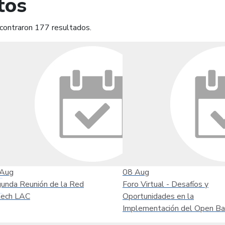
tos
contraron 177 resultados.
mprimir
Leer contenido
Aug
08
Aug
unda Reunión de la Red
Foro Virtual - Desafíos y
tech LAC
Oportunidades en la
Implementación del Open Ba