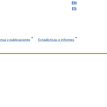
EN
ES
ensa y publicaciones
Estadísticas e informes