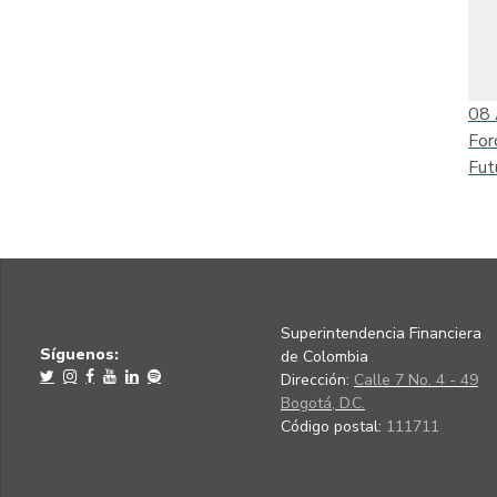
08
For
Fut
Superintendencia Financiera
Síguenos:
de Colombia
Dirección:
Calle 7 No. 4 - 49
Bogotá, D.C.
Código postal:
111711