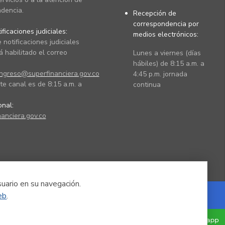
dencia.
Recepción de
correspondencia por
ficaciones judiciales:
medios electrónicos:
 notificaciones judiciales
 habilitado el correo
Lunes a viernes (días
hábiles) de 8:15 a.m. a
ingreso@superfinanciera.gov.co
4:45 p.m. jornada
te canal es de 8:15 a.m. a
continua
ional:
anciera.gov.co
suario en su navegación.
eb
.
Powered by Nexura