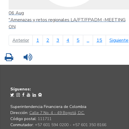
06
Aug
"Amenazas y retos regionales LA/FT/FPADM -MEETING
ON
página anterior
Anterior
1
2
3
4
5
...
15
Siguiente
Imprimir
Leer contenido
Síguenos:
Superintendencia Financiera de Colombia
Dirección:
Calle 7 No. 4 - 49 Bogotá, D.C.
Código postal:
111711
Conmutador:
+57 601 594 0200 - +57 601 350 8166