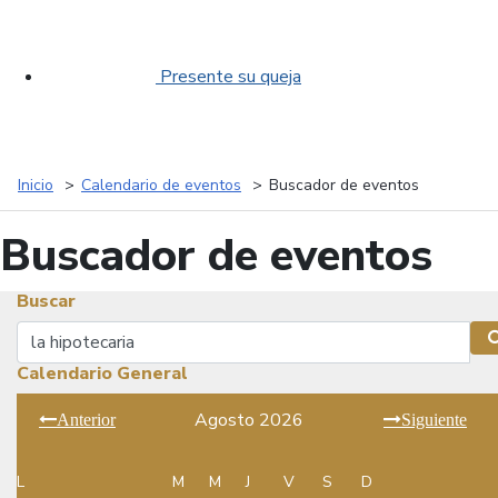
Presente su queja
Inicio
Calendario de eventos
Buscador de eventos
Buscador de eventos
Buscar
Buscar
Calendario General
Agosto 2026
Anterior
Siguiente
L
M
M
J
V
S
D