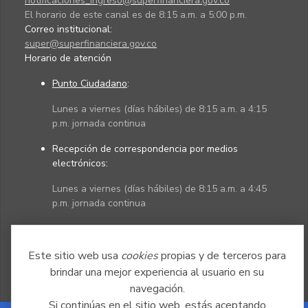
notificaciones_ingreso@superfinanciera.gov.co
El horario de este canal es de 8:15 a.m. a 5:00 p.m.
Correo institucional:
super@superfinanciera.gov.co
Horario de atención
Punto Ciudadano
:
Lunes a viernes (días hábiles) de 8:15 a.m. a 4:15
p.m. jornada continua
Recepción de correspondencia por medios
electrónicos:
Lunes a viernes (días hábiles) de 8:15 a.m. a 4:45
p.m. jornada continua
Políticas
Mapa del sitio
Este sitio web usa
cookies
propias y de terceros para
brindar una mejor experiencia al usuario en su
navegación.
Si continúas en el sitio web, estás aceptando