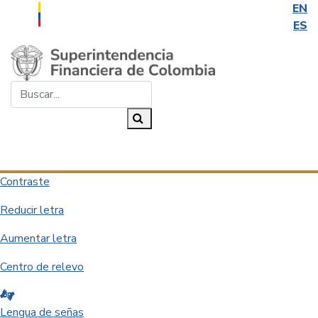
EN
ES
Saltar al contenido principal
Buscar...
Buscar
Desplegar navegación
Contraste
Reducir letra
Aumentar letra
Centro de relevo
Lengua de señas