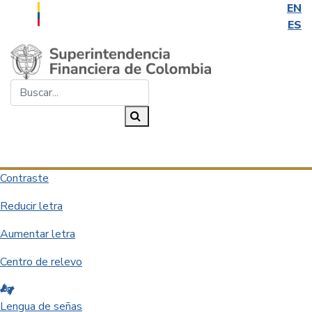
EN
ES
Saltar al contenido principal
Buscar...
Buscar
Desplegar navegación
Contraste
Reducir letra
Aumentar letra
Centro de relevo
Lengua de señas