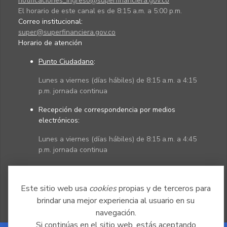
notificaciones_ingreso@superfinanciera.gov.co
El horario de este canal es de 8:15 a.m. a 5:00 p.m.
Correo institucional:
super@superfinanciera.gov.co
Horario de atención
Punto Ciudadano
:
Lunes a viernes (días hábiles) de 8:15 a.m. a 4:15
p.m. jornada continua
Recepción de correspondencia por medios
electrónicos:
Lunes a viernes (días hábiles) de 8:15 a.m. a 4:45
p.m. jornada continua
Políticas
Mapa del sitio
Este sitio web usa
cookies
propias y de terceros para
brindar una mejor experiencia al usuario en su
navegación.
Si continúas en el sitio web, estás aceptando