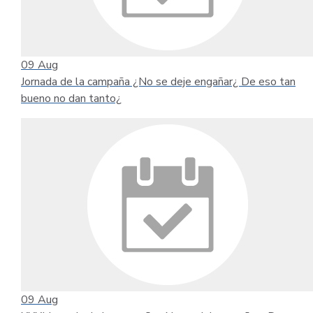
09
Aug
Jornada de la campaña ¿No se deje engañar¿ De eso tan
bueno no dan tanto¿
09
Aug