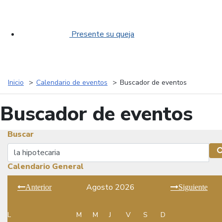
Presente su queja
Inicio
Calendario de eventos
Buscador de eventos
Buscador de eventos
Buscar
Buscar
Calendario General
Agosto 2026
Anterior
Siguiente
L
M
M
J
V
S
D