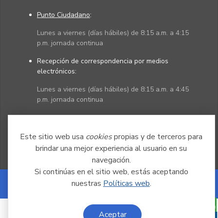
Punto Ciudadano
:
Lunes a viernes (días hábiles) de 8:15 a.m. a 4:15
p.m. jornada continua
Recepción de correspondencia por medios
electrónicos:
Lunes a viernes (días hábiles) de 8:15 a.m. a 4:45
p.m. jornada continua
Políticas
Mapa del sitio
Este sitio web usa
cookies
propias y de terceros para
brindar una mejor experiencia al usuario en su
navegación.
Si continúas en el sitio web, estás aceptando
nuestras
Políticas web
.
Powered by Nexura
Aceptar