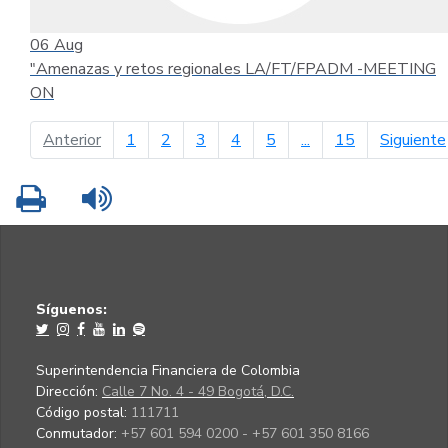
06
Aug
"Amenazas y retos regionales LA/FT/FPADM -MEETING
ON
página anterior
Anterior
1
2
3
4
5
...
15
Siguiente
Imprimir
Leer contenido
Síguenos:
Superintendencia Financiera de Colombia
Dirección:
Calle 7 No. 4 - 49 Bogotá, D.C.
Código postal:
111711
Conmutador:
+57 601 594 0200 - +57 601 350 8166