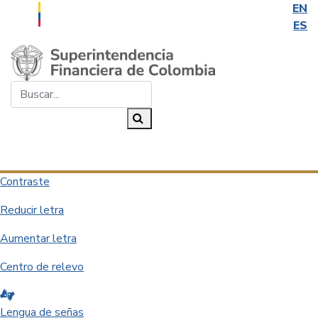
EN
ES
Saltar al contenido principal
Buscar...
Buscar
Desplegar navegación
Contraste
Reducir letra
Aumentar letra
Centro de relevo
Lengua de señas