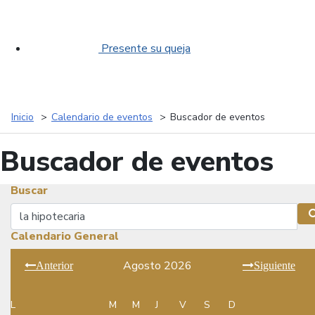
Presente su queja
Inicio
Calendario de eventos
Buscador de eventos
Buscador de eventos
Buscar
Buscar
Calendario General
Agosto 2026
Anterior
Siguiente
L
M
M
J
V
S
D