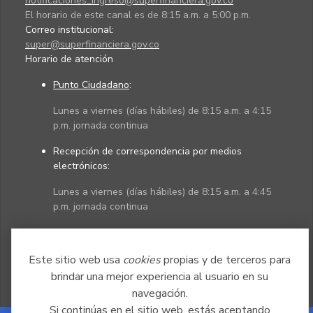
notificaciones_ingreso@superfinanciera.gov.co
El horario de este canal es de 8:15 a.m. a 5:00 p.m.
Correo institucional:
super@superfinanciera.gov.co
Horario de atención
Punto Ciudadano
:
Lunes a viernes (días hábiles) de 8:15 a.m. a 4:15
p.m. jornada continua
Recepción de correspondencia por medios
electrónicos:
Lunes a viernes (días hábiles) de 8:15 a.m. a 4:45
p.m. jornada continua
Políticas
Mapa del sitio
Este sitio web usa
cookies
propias y de terceros para
brindar una mejor experiencia al usuario en su
navegación.
Si continúas en el sitio web, estás aceptando