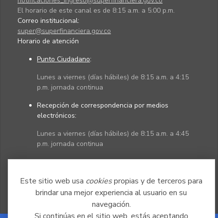
notificaciones_ingreso@superfinanciera.gov.co
El horario de este canal es de 8:15 a.m. a 5:00 p.m.
Correo institucional:
super@superfinanciera.gov.co
Horario de atención
Punto Ciudadano
:
Lunes a viernes (días hábiles) de 8:15 a.m. a 4:15
p.m. jornada continua
Recepción de correspondencia por medios
electrónicos:
Lunes a viernes (días hábiles) de 8:15 a.m. a 4:45
p.m. jornada continua
Políticas
Mapa del sitio
Este sitio web usa
cookies
propias y de terceros para
brindar una mejor experiencia al usuario en su
navegación.
Si continúas en el sitio web, estás aceptando