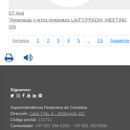
07
Aug
"Amenazas y retos regionales LA/FT/FPADM -MEETING
ON
página anterior
Anterior
1
2
3
4
5
...
15
Siguiente
Imprimir
Leer contenido
Síguenos:
Superintendencia Financiera de Colombia
Dirección:
Calle 7 No. 4 - 49 Bogotá, D.C.
Código postal:
111711
Conmutador:
+57 601 594 0200 - +57 601 350 8166