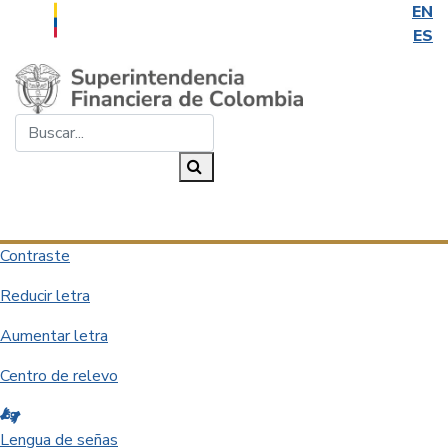
EN
ES
Saltar al contenido principal
Buscar...
Buscar
Desplegar navegación
Contraste
Reducir letra
Aumentar letra
Centro de relevo
Lengua de señas