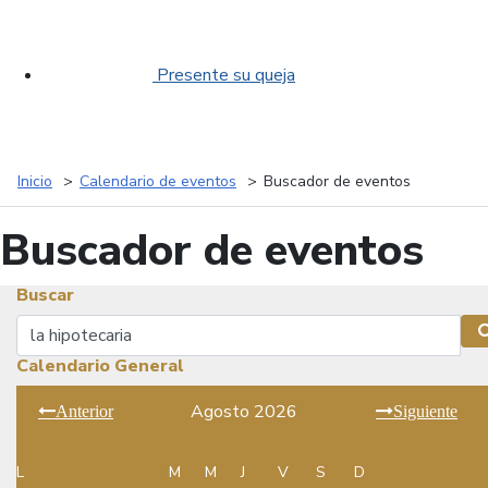
Presente su queja
Inicio
Calendario de eventos
Buscador de eventos
Buscador de eventos
Buscar
Buscar
Calendario General
Agosto 2026
Anterior
Siguiente
L
M
M
J
V
S
D