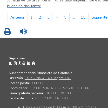
Jornada 44 de la campaña ´No se deje engañar... De eso tan
bueno no dan tanto'
página anterior
Anterior
1
2
3
4
5
...
15
Siguiente
Imprimir
Leer contenido
Síguenos:
Superintendencia Financiera de Colombia
Dirección:
Calle 7 No. 4 - 49 Bogotá, D.C.
Código postal:
111711
Conmutador:
+57 601 594 0200 - +57 601 350 8166
Línea gratuita nacional:
018000 120 100
Centro de contacto:
+57 601 307 8042
Lunes a viernes de 8:00 a.m. a 6:00 p.m. jornada