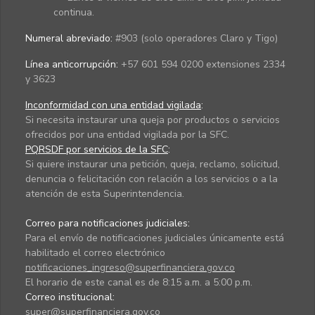
continua.
Numeral abreviado:
#903 (solo operadores Claro y Tigo)
Línea anticorrupción:
+57 601 594 0200 extensiones 2334
y 3623
Inconformidad con una entidad vigilada
:
Si necesita instaurar una queja por productos o servicios
ofrecidos por una entidad vigilada por la SFC.
PQRSDF por servicios de la SFC
:
Si quiere instaurar una petición, queja, reclamo, solicitud,
denuncia o felicitación con relación a los servicios o a la
atención de esta Superintendencia.
Correo para notificaciones judiciales:
Para el envío de notificaciones judiciales únicamente está
habilitado el correo electrónico
notificaciones_ingreso@superfinanciera.gov.co
El horario de este canal es de 8:15 a.m. a 5:00 p.m.
Correo institucional:
super@superfinanciera.gov.co