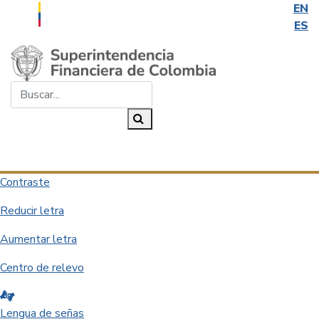
EN
ES
Saltar al contenido principal
Buscar...
Buscar
Desplegar navegación
Contraste
Reducir letra
Aumentar letra
Centro de relevo
Lengua de señas