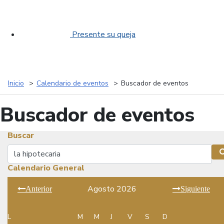
Presente su queja
Inicio
Calendario de eventos
Buscador de eventos
Buscador de eventos
Buscar
Buscar
Calendario General
Agosto 2026
Anterior
Siguiente
L
M
M
J
V
S
D