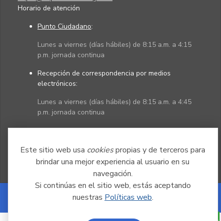
Horario de atención
Punto Ciudadano
:
Lunes a viernes (días hábiles) de 8:15 a.m. a 4:15
p.m. jornada continua
Recepción de correspondencia por medios
electrónicos:
Lunes a viernes (días hábiles) de 8:15 a.m. a 4:45
p.m. jornada continua
Políticas
Mapa del sitio
Este sitio web usa
cookies
propias y de terceros para
brindar una mejor experiencia al usuario en su
navegación.
Si continúas en el sitio web, estás aceptando
nuestras
Políticas web
.
Powered by Nexura