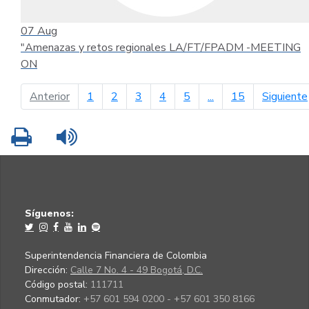
07
Aug
"Amenazas y retos regionales LA/FT/FPADM -MEETING
ON
página anterior
Anterior
1
2
3
4
5
...
15
Siguiente
Imprimir
Leer contenido
Síguenos:
Superintendencia Financiera de Colombia
Dirección:
Calle 7 No. 4 - 49 Bogotá, D.C.
Código postal:
111711
Conmutador:
+57 601 594 0200 - +57 601 350 8166