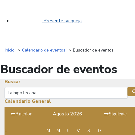
Presente su queja
Inicio
Calendario de eventos
Buscador de eventos
Buscador de eventos
Buscar
Buscar
Calendario General
Agosto 2026
Anterior
Siguiente
L
M
M
J
V
S
D