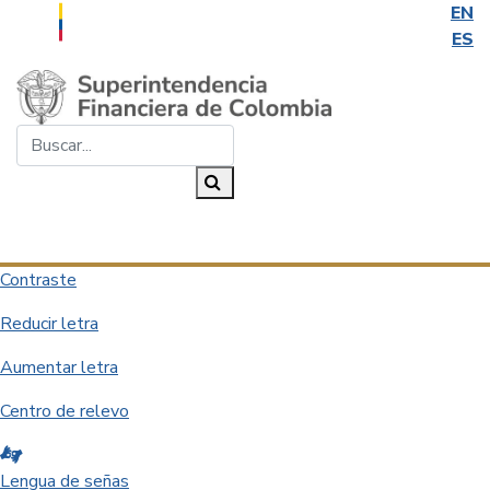
EN
ES
Saltar al contenido principal
Buscar...
Buscar
Desplegar navegación
Contraste
Reducir letra
Aumentar letra
Centro de relevo
Lengua de señas