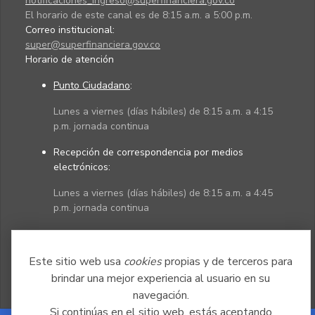
notificaciones_ingreso@superfinanciera.gov.co
El horario de este canal es de 8:15 a.m. a 5:00 p.m.
Correo institucional:
super@superfinanciera.gov.co
Horario de atención
Punto Ciudadano
:
Lunes a viernes (días hábiles) de 8:15 a.m. a 4:15
p.m. jornada continua
Recepción de correspondencia por medios
electrónicos:
Lunes a viernes (días hábiles) de 8:15 a.m. a 4:45
p.m. jornada continua
Políticas
Mapa del sitio
Este sitio web usa
cookies
propias y de terceros para
brindar una mejor experiencia al usuario en su
navegación.
Si continúas en el sitio web, estás aceptando