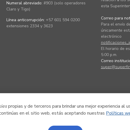
Numeral abreviado:
#903 (solo operadores
esta Superinten
Claro y Tigo)
Correo para noti
Línea anticorrupción:
+57 601 594 0200
Para el envío de
extensiones 2334 y 3623
únicamente está
electrónico
notificaciones_
El horario de es
5:00 p.m.
Correo instituc
super@superfin
kies
propias y de terceros para brindar una mejor experiencia al u
 continúas en el sitio web, estás aceptando nuestras
Políticas w