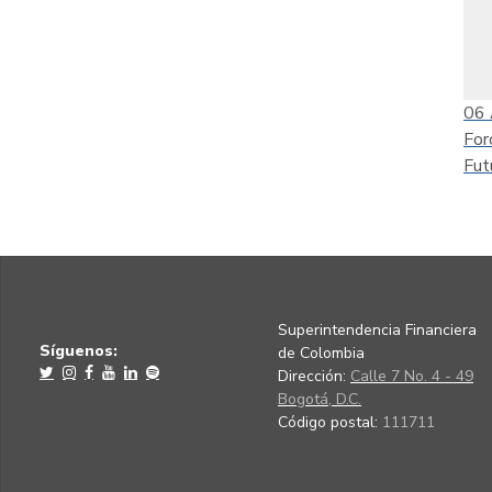
06
For
Fut
Superintendencia Financiera
Síguenos:
de Colombia
Dirección:
Calle 7 No. 4 - 49
Bogotá, D.C.
Código postal:
111711