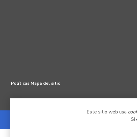
Políticas
Mapa del sitio
Este sitio web usa
coo
Si