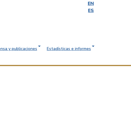
EN
ES
ensa y publicaciones
Estadísticas e informes