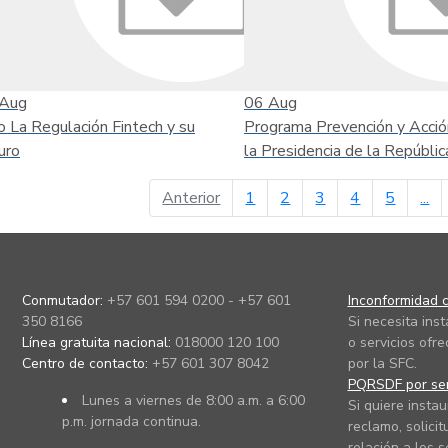
Aug
06
Aug
o La Regulación Fintech y su
Programa Prevención y Acció
uro
la Presidencia de la Repúblic
página anterior
Anterior
1
2
3
4
5
...
Conmutador:
+57 601 594 0200 - +57 601
Inconformidad c
350 8166
Si necesita ins
Línea gratuita nacional:
018000 120 100
o servicios ofre
Centro de contacto:
+57 601 307 8042
por la SFC.
PQRSDF por ser
Lunes a viernes de 8:00 a.m. a 6:00
Si quiere instau
p.m. jornada continua.
reclamo, solicit
relación a los s