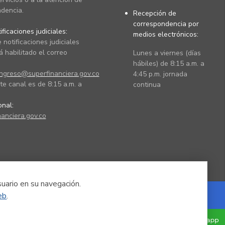
dencia.
Recepción de
correspondencia por
ficaciones judiciales:
medios electrónicos:
 notificaciones judiciales
 habilitado el correo
Lunes a viernes (días
hábiles) de 8:15 a.m. a
ingreso@superfinanciera.gov.co
4:45 p.m. jornada
te canal es de 8:15 a.m. a
continua
ional:
anciera.gov.co
suario en su navegación.
eb
.
Powered by Nexura