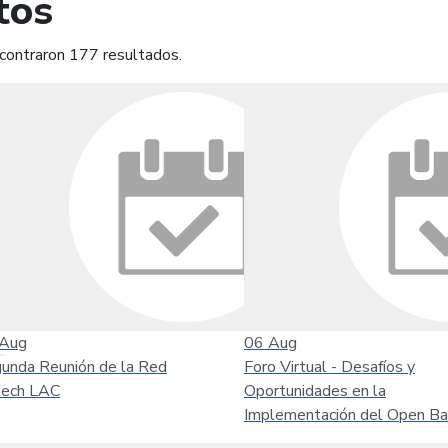
tos
contraron 177 resultados.
mprimir
Leer contenido
Aug
06
Aug
unda Reunión de la Red
Foro Virtual - Desafíos y
tech LAC
Oportunidades en la
Implementación del Open Ba