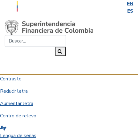
EN
ES
Saltar al contenido principal
Buscar...
Buscar
Desplegar navegación
Contraste
Reducir letra
Aumentar letra
Centro de relevo
Lengua de señas