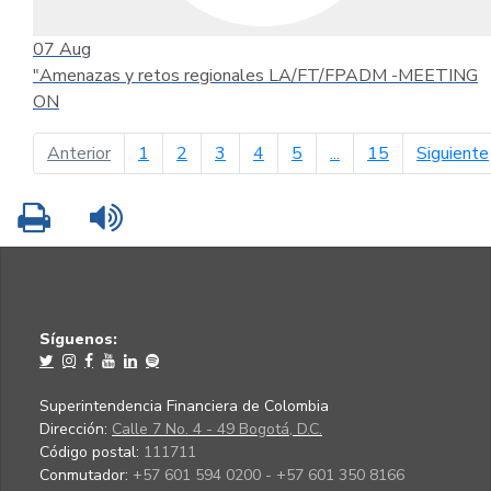
07
Aug
"Amenazas y retos regionales LA/FT/FPADM -MEETING
ON
página anterior
Anterior
1
2
3
4
5
...
15
Siguiente
Imprimir
Leer contenido
Síguenos:
Superintendencia Financiera de Colombia
Dirección:
Calle 7 No. 4 - 49 Bogotá, D.C.
Código postal:
111711
Conmutador:
+57 601 594 0200 - +57 601 350 8166