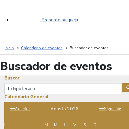
Presente su queja
Inicio
Calendario de eventos
Buscador de eventos
Buscador de eventos
Buscar
Buscar
Calendario General
Agosto 2026
Anterior
Siguiente
L
M
M
J
V
S
D