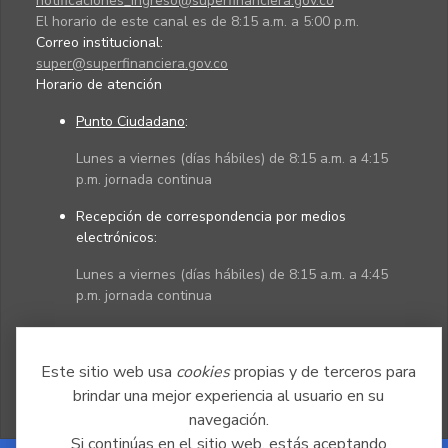
notificaciones_ingreso@superfinanciera.gov.co
El horario de este canal es de 8:15 a.m. a 5:00 p.m.
Correo institucional:
super@superfinanciera.gov.co
Horario de atención
Punto Ciudadano
:
Lunes a viernes (días hábiles) de 8:15 a.m. a 4:15
p.m. jornada continua
Recepción de correspondencia por medios
electrónicos:
Lunes a viernes (días hábiles) de 8:15 a.m. a 4:45
p.m. jornada continua
Políticas
Mapa del sitio
Este sitio web usa
cookies
propias y de terceros para
brindar una mejor experiencia al usuario en su
navegación.
Si continúas en el sitio web, estás aceptando