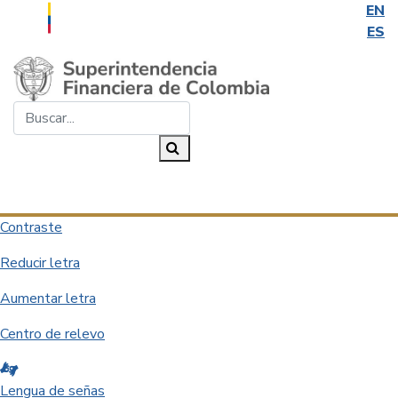
EN
ES
Saltar al contenido principal
Buscar...
Buscar
Desplegar navegación
Contraste
Reducir letra
Aumentar letra
Centro de relevo
Lengua de señas