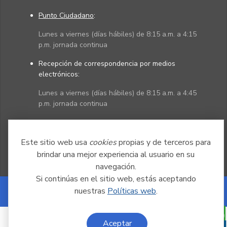
Punto Ciudadano
:
Lunes a viernes (días hábiles) de 8:15 a.m. a 4:15
p.m. jornada continua
Recepción de correspondencia por medios
electrónicos:
Lunes a viernes (días hábiles) de 8:15 a.m. a 4:45
p.m. jornada continua
Políticas
Mapa del sitio
Este sitio web usa
cookies
propias y de terceros para
brindar una mejor experiencia al usuario en su
navegación.
Si continúas en el sitio web, estás aceptando
nuestras
Políticas web
.
Powered by Nexura
Aceptar