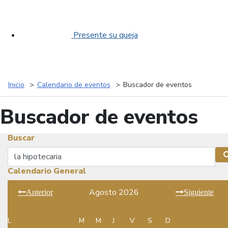
Presente su queja
Inicio
Calendario de eventos
Buscador de eventos
Buscador de eventos
Buscar
Buscar
Calendario General
Agosto 2026
Anterior
Siguiente
L
M
M
J
V
S
D