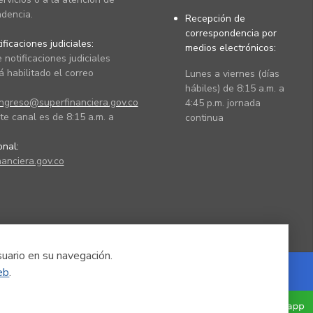
dencia.
Recepción de
correspondencia por
ficaciones judiciales:
medios electrónicos:
 notificaciones judiciales
 habilitado el correo
Lunes a viernes (días
hábiles) de 8:15 a.m. a
ingreso@superfinanciera.gov.co
4:45 p.m. jornada
te canal es de 8:15 a.m. a
continua
ional:
anciera.gov.co
suario en su navegación.
eb
.
Powered by Nexura