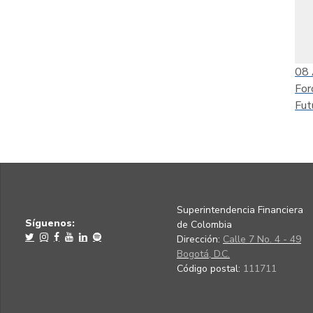
08
For
Fut
Superintendencia Financiera
Síguenos:
de Colombia
Dirección:
Calle 7 No. 4 - 49
Bogotá, D.C.
Código postal:
111711