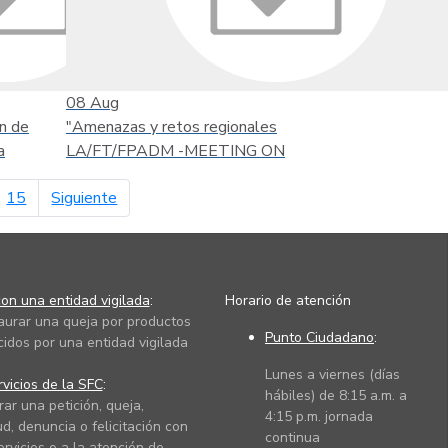
08
Aug
n de
"Amenazas y retos regionales
a
LA/FT/FPADM -MEETING ON
página siguiente
15
Siguiente
on una entidad vigilada
:
Horario de atención
taurar una queja por productos
Punto Ciudadano
:
cidos por una entidad vigilada
Lunes a viernes (días
vicios de la SFC
:
hábiles) de 8:15 a.m. a
rar una petición, queja,
4:15 p.m. jornada
ud, denuncia o felicitación con
continua
ervicios o a la atención de