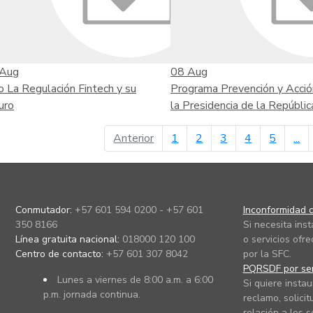
Aug
08
Aug
o La Regulación Fintech y su
Programa Prevención y Acció
uro
la Presidencia de la Repúblic
página anterior
Anterior
1
2
3
4
5
...
Conmutador:
+57 601 594 0200 - +57 601
Inconformidad c
350 8166
Si necesita ins
Línea gratuita nacional:
018000 120 100
o servicios ofre
Centro de contacto:
+57 601 307 8042
por la SFC.
PQRSDF por ser
Lunes a viernes de 8:00 a.m. a 6:00
Si quiere instau
p.m. jornada continua.
reclamo, solicit
relación a los s