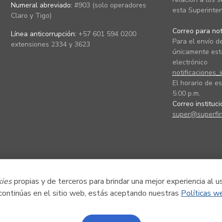
Numeral abreviado:
#903 (solo operadores
esta Superinten
Claro y Tigo)
Correo para noti
Línea anticorrupción:
+57 601 594 0200
Para el envío de
extensiones 2334 y 3623
únicamente está
electrónico
notificaciones_
El horario de es
5:00 p.m.
Correo instituc
super@superfin
kies
propias y de terceros para brindar una mejor experiencia al u
 continúas en el sitio web, estás aceptando nuestras
Políticas w