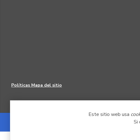
Políticas
Mapa del sitio
Este sitio web usa
coo
Si