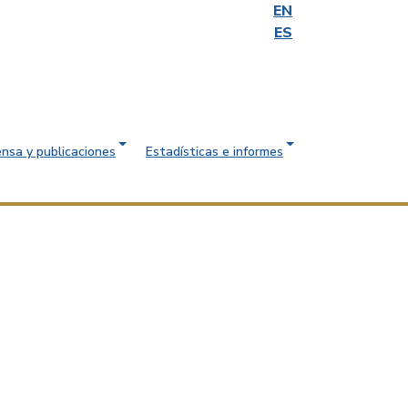
EN
ES
ensa y publicaciones
Estadísticas e informes