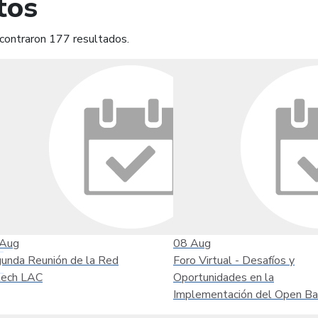
tos
contraron 177 resultados.
mprimir
Leer contenido
Aug
08
Aug
unda Reunión de la Red
Foro Virtual - Desafíos y
tech LAC
Oportunidades en la
Implementación del Open Ba