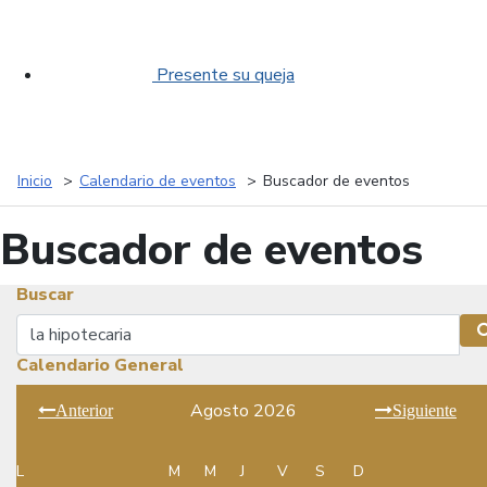
Presente su queja
Inicio
Calendario de eventos
Buscador de eventos
Buscador de eventos
Buscar
Buscar
Calendario General
Agosto 2026
Anterior
Siguiente
L
M
M
J
V
S
D