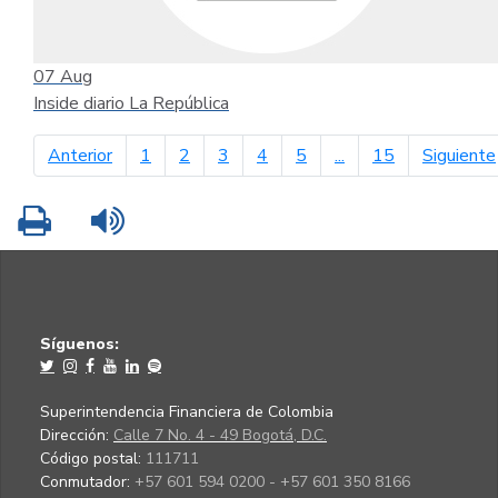
07
Aug
Inside diario La República
página anterior
Anterior
1
2
3
4
5
...
15
Siguiente
Imprimir
Leer contenido
Síguenos:
Superintendencia Financiera de Colombia
Dirección:
Calle 7 No. 4 - 49 Bogotá, D.C.
Código postal:
111711
Conmutador:
+57 601 594 0200 - +57 601 350 8166