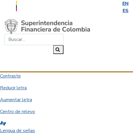
EN
ES
Saltar al contenido principal
Buscar...
Buscar
Desplegar navegación
Contraste
Reducir letra
Aumentar letra
Centro de relevo
Lengua de señas