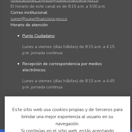
notificaciones_ingreso@superfinanciera.gov.co
El horario de este canal es de 8:15 a.m. a 5:00 p.m.
Correo institucional:
super@superfinanciera.gov.co
Horario de atención
Punto Ciudadano
:
Lunes a viernes (días hábiles) de 8:15 a.m. a 4:15
p.m. jornada continua
Recepción de correspondencia por medios
electrónicos:
Lunes a viernes (días hábiles) de 8:15 a.m. a 4:45
p.m. jornada continua
Políticas
Mapa del sitio
Este sitio web usa
cookies
propias y de terceros para
brindar una mejor experiencia al usuario en su
navegación.
Si continúas en el sitio web, estás aceptando