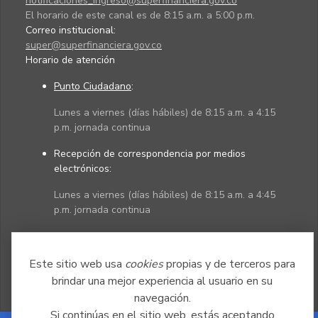
notificaciones_ingreso@superfinanciera.gov.co
El horario de este canal es de 8:15 a.m. a 5:00 p.m.
Correo institucional:
super@superfinanciera.gov.co
Horario de atención
Punto Ciudadano
:
Lunes a viernes (días hábiles) de 8:15 a.m. a 4:15
p.m. jornada continua
Recepción de correspondencia por medios
electrónicos:
Lunes a viernes (días hábiles) de 8:15 a.m. a 4:45
p.m. jornada continua
Políticas
Mapa del sitio
Este sitio web usa
cookies
propias y de terceros para
brindar una mejor experiencia al usuario en su
navegación.
Si continúas en el sitio web, estás aceptando