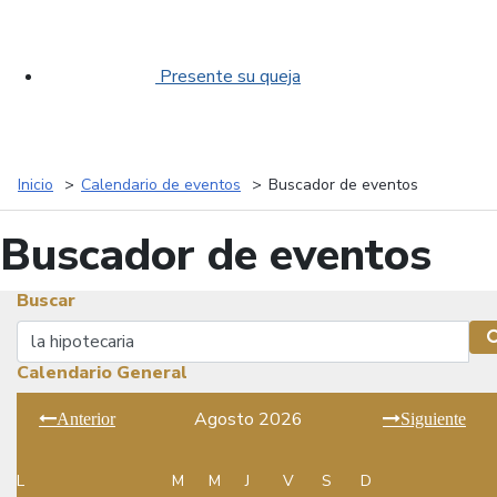
Presente su queja
Inicio
Calendario de eventos
Buscador de eventos
Buscador de eventos
Buscar
Buscar
Calendario General
Agosto 2026
Anterior
Siguiente
L
M
M
J
V
S
D