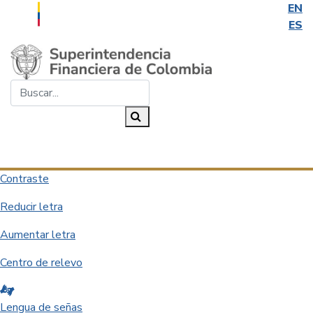
EN
ES
Saltar al contenido principal
Buscar...
Buscar
Desplegar navegación
Contraste
Reducir letra
Aumentar letra
Centro de relevo
Lengua de señas