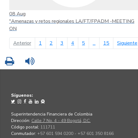
08
Aug
"Amenazas y retos regionales LA/FT/FPADM -MEETING
ON
página anterior
Anterior
1
2
3
4
5
...
15
Siguiente
Imprimir
Leer contenido
Síguenos:
Superintendencia Financiera de Colombia
Dirección:
Calle 7 No. 4 - 49 Bogotá, D.C.
Código postal:
111711
Conmutador:
+57 601 594 0200 - +57 601 350 8166