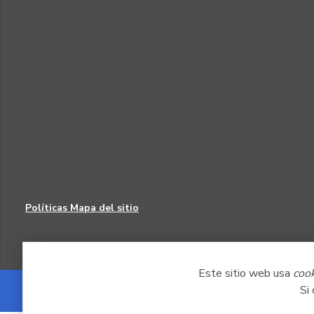
Políticas
Mapa del sitio
Este sitio web usa
coo
Si