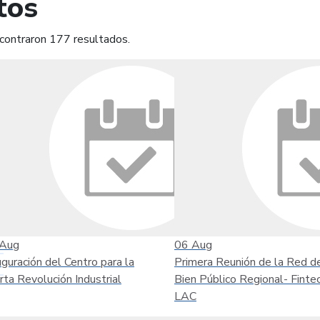
tos
contraron 177 resultados.
mprimir
Leer contenido
Aug
06
Aug
uguración del Centro para la
Primera Reunión de la Red d
rta Revolución Industrial
Bien Público Regional- Finte
LAC