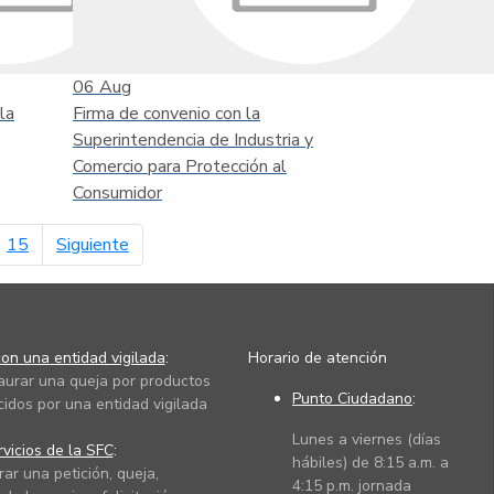
06
Aug
la
Firma de convenio con la
Superintendencia de Industria y
Comercio para Protección al
Consumidor
página siguiente
15
Siguiente
on una entidad vigilada
:
Horario de atención
taurar una queja por productos
Punto Ciudadano
:
cidos por una entidad vigilada
Lunes a viernes (días
vicios de la SFC
:
hábiles) de 8:15 a.m. a
rar una petición, queja,
4:15 p.m. jornada