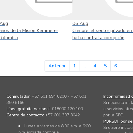
Aug
06
Aug
años de la Misión Kemmerer
Cumbre: el sector privado en 
Colombia
lucha contra la corrupción
página anterior
Anterior
1
...
4
5
6
...
Conmutador:
+57 601 594 0200 - +57 601
Inconformidad c
350 8166
Si necesita ins
Línea gratuita nacional:
018000 120 100
o servicios ofre
Centro de contacto:
+57 601 307 8042
por la SFC.
PQRSDF por ser
Lunes a viernes de 8:00 a.m. a 6:00
Si quiere instau
p.m. jornada continua.