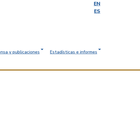
EN
ES
ensa y publicaciones
Estadísticas e informes