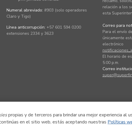
reclamo, solicit
relación a los s
Numeral abreviado:
#903 (solo operadores
esta Superinten
Claro y Tigo)
Correo para noti
Línea anticorrupción:
+57 601 594 0200
Para el envío de
extensiones 2334 y 3623
únicamente está
electrónico
notificaciones_
El horario de es
5:00 p.m.
Correo instituc
super@superfin
kies
propias y de terceros para brindar una mejor experiencia al u
 continúas en el sitio web, estás aceptando nuestras
Políticas w