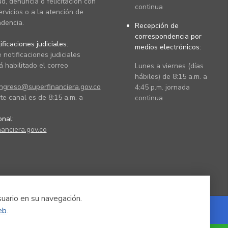
ud, denuncia o felicitación con
continua
ervicios o a la atención de
dencia.
Recepción de
correspondencia por
ficaciones judiciales:
medios electrónicos:
 notificaciones judiciales
 habilitado el correo
Lunes a viernes (días
hábiles) de 8:15 a.m. a
ingreso@superfinanciera.gov.co
4:45 p.m. jornada
te canal es de 8:15 a.m. a
continua
ional:
anciera.gov.co
suario en su navegación.
eb
.