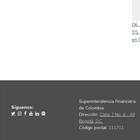
06
95 
en 
Superintendencia Financiera
Síguenos:
de Colombia
Dirección:
Calle 7 No. 4 - 49
Bogotá, D.C.
Código postal:
111711