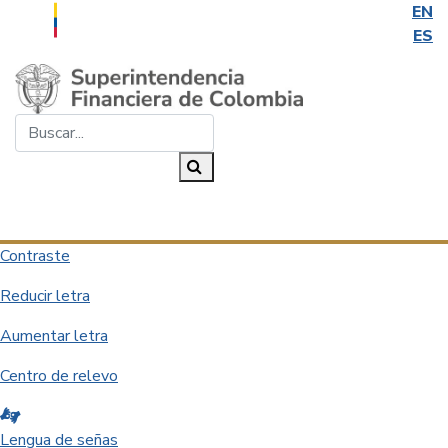
EN
ES
Saltar al contenido principal
Buscar...
Buscar
Desplegar navegación
Contraste
Reducir letra
Aumentar letra
Centro de relevo
Lengua de señas