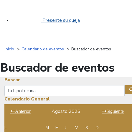
Presente su queja
Inicio
Calendario de eventos
Buscador de eventos
Buscador de eventos
Buscar
Buscar
Calendario General
Agosto 2026
Anterior
Siguiente
L
M
M
J
V
S
D