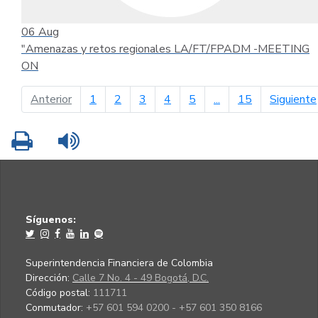
06
Aug
"Amenazas y retos regionales LA/FT/FPADM -MEETING
ON
página anterior
Anterior
1
2
3
4
5
...
15
Siguiente
Imprimir
Leer contenido
Síguenos:
Superintendencia Financiera de Colombia
Dirección:
Calle 7 No. 4 - 49 Bogotá, D.C.
Código postal:
111711
Conmutador:
+57 601 594 0200 - +57 601 350 8166