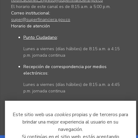
notificaciones_ingreso@superfinanciera.gov.co
El horario de este canal es de 8:15 a.m. a 5:00 p.m.
Correo institucional:
super@superfinanciera.gov.co
Horario de atención
Punto Ciudadano
:
Lunes a viernes (días hábiles) de 8:15 a.m. a 4:15
p.m. jornada continua
Recepción de correspondencia por medios
electrónicos:
Lunes a viernes (días hábiles) de 8:15 a.m. a 4:45
p.m. jornada continua
Políticas
Mapa del sitio
Este sitio web usa
cookies
propias y de terceros para
brindar una mejor experiencia al usuario en su
navegación.
Si continúas en el sitio web, estás aceptando