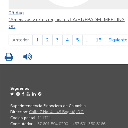
09
Aug
"Amenazas y retos regionales LA/FT/FPADM -MEETING
ON
página anterior
Anterior
1
2
3
4
5
...
15
Siguiente
Imprimir
Leer contenido
Síguenos:
Superintendencia Financiera de Colombia
Dirección:
Calle 7 No. 4 - 49 Bogotá, D.C.
Código postal:
111711
Conmutador:
+57 601 594 0200 - +57 601 350 8166