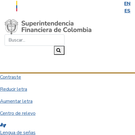
EN
ES
Saltar al contenido principal
Buscar...
Buscar
Desplegar navegación
Contraste
Reducir letra
Aumentar letra
Centro de relevo
Lengua de señas