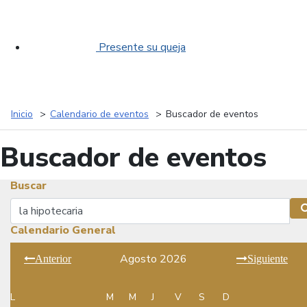
Presente su queja
Inicio
Calendario de eventos
Buscador de eventos
Buscador de eventos
Buscar
Buscar
Calendario General
Agosto 2026
Anterior
Siguiente
L
M
M
J
V
S
D