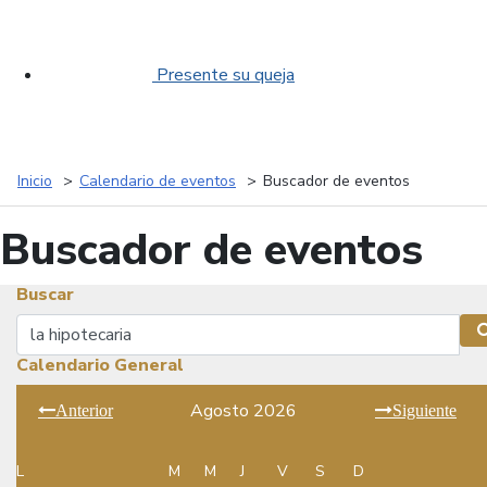
Presente su queja
Inicio
Calendario de eventos
Buscador de eventos
Buscador de eventos
Buscar
Buscar
Calendario General
Agosto 2026
Anterior
Siguiente
L
M
M
J
V
S
D