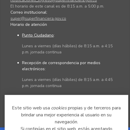
notificaciones_ingreso@superfinanciera.gov.co
El horario de este canal es de 8:15 a.m. a 5:00 p.m.
Correo institucional:
super@superfinanciera.gov.co
Horario de atención
Punto Ciudadano
:
Lunes a viernes (días hábiles) de 8:15 a.m. a 4:15
p.m. jornada continua
Recepción de correspondencia por medios
electrónicos:
Lunes a viernes (días hábiles) de 8:15 a.m. a 4:45
p.m. jornada continua
Políticas
Mapa del sitio
Este sitio web usa
cookies
propias y de terceros para
brindar una mejor experiencia al usuario en su
navegación.
Si continúas en el sitio web, estás aceptando