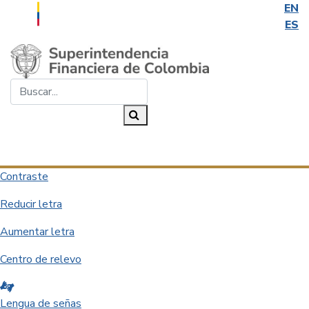
EN
ES
Saltar al contenido principal
Buscar...
Buscar
Desplegar navegación
Contraste
Reducir letra
Aumentar letra
Centro de relevo
Lengua de señas