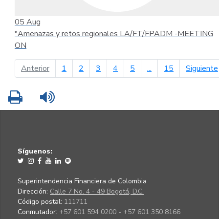
05
Aug
"Amenazas y retos regionales LA/FT/FPADM -MEETING
ON
página anterior
Anterior
1
2
3
4
5
...
15
Siguiente
Imprimir
Leer contenido
Síguenos:
Superintendencia Financiera de Colombia
Dirección:
Calle 7 No. 4 - 49 Bogotá, D.C.
Código postal:
111711
Conmutador:
+57 601 594 0200 - +57 601 350 8166